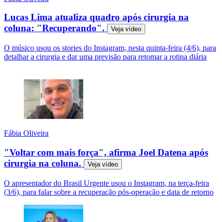
Lucas Lima atualiza quadro após cirurgia na
coluna: "Recuperando".
Veja
vídeo
O músico usou os stories do Instagram, nesta quinta-feira (4/6), para
detalhar a cirurgia e dar uma previsão para retomar a rotina diária
Fábia Oliveira
"Voltar com mais força", afirma Joel Datena após
cirurgia na coluna.
Veja
vídeo
O apresentador do Brasil Urgente usou o Instagram, na terça-feira
(3/6), para falar sobre a recuperação pós-operação e data de retorno