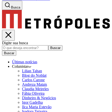
Busca
Digite sua busca
Buscar
Buscar
Últimas notícias
Colunistas
Lilian Tahan
Blog do Noblat
Carlos Carone
Andreza Matais
Claudia Meireles
Fábia Oliveira
Dinheiro & Negócios
Igor Gadelha
Ilca Maria Estevão
Isadora Teixeira