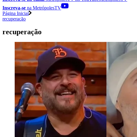
Inscreva-se
na MetrópolesTV
Página Inicial
recuperação
recuperação