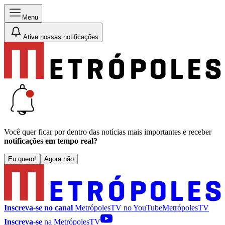
Menu
Ative nossas notificações
Você quer ficar por dentro das notícias mais importantes e receber
notificações em tempo real?
Eu quero!
Agora não
Inscreva-se no canal
MetrópolesTV no
YouTube
MetrópolesTV
Inscreva-se
na MetrópolesTV