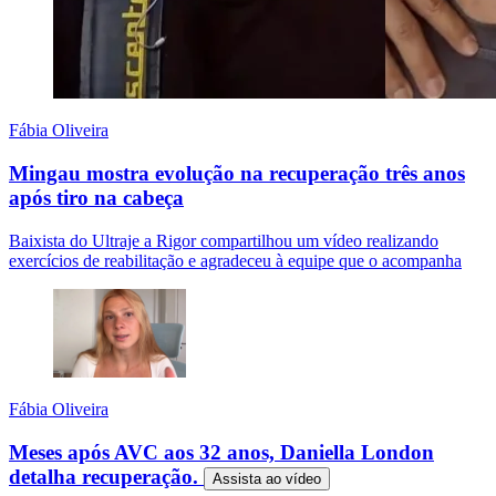
Fábia Oliveira
Mingau mostra evolução na recuperação três anos
após tiro na cabeça
Baixista do Ultraje a Rigor compartilhou um vídeo realizando
exercícios de reabilitação e agradeceu à equipe que o acompanha
Fábia Oliveira
Meses após AVC aos 32 anos, Daniella London
detalha recuperação.
Assista ao
vídeo