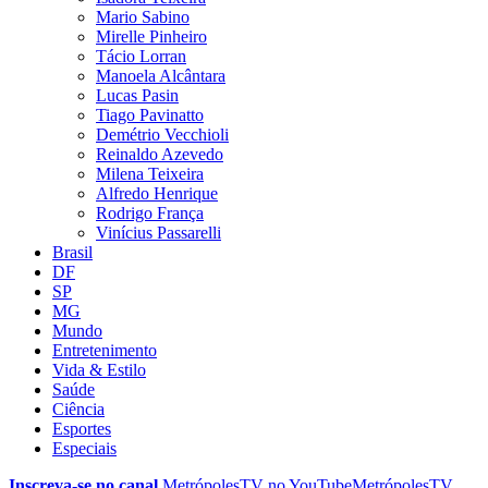
Mario Sabino
Mirelle Pinheiro
Tácio Lorran
Manoela Alcântara
Lucas Pasin
Tiago Pavinatto
Demétrio Vecchioli
Reinaldo Azevedo
Milena Teixeira
Alfredo Henrique
Rodrigo França
Vinícius Passarelli
Brasil
DF
SP
MG
Mundo
Entretenimento
Vida & Estilo
Saúde
Ciência
Esportes
Especiais
Inscreva-se no canal
MetrópolesTV no
YouTube
MetrópolesTV