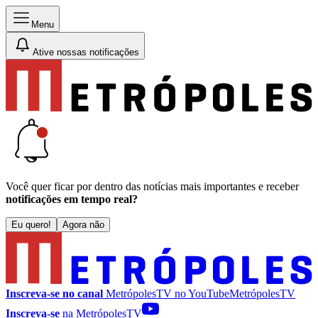
Menu
Ative nossas notificações
Você quer ficar por dentro das notícias mais importantes e receber
notificações em tempo real?
Eu quero!
Agora não
Inscreva-se no canal
MetrópolesTV no
YouTube
MetrópolesTV
Inscreva-se
na MetrópolesTV