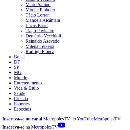
Mario Sabino
Mirelle Pinheiro
Tácio Lorran
Manoela Alcântara
Lucas Pasin
Tiago Pavinatto
Demétrio Vecchioli
Reinaldo Azevedo
Milena Teixeira
Rodrigo França
Brasil
DF
SP
MG
Mundo
Entretenimento
Vida & Estilo
Saúde
Ciência
Esportes
Especiais
Inscreva-se no canal
MetrópolesTV no
YouTube
MetrópolesTV
Inscreva-se
na MetrópolesTV