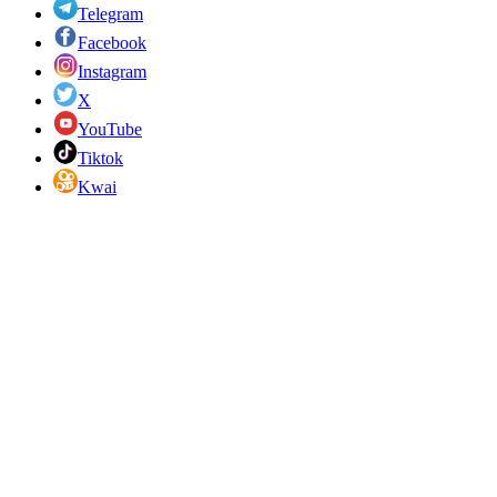
Telegram
Facebook
Instagram
X
YouTube
Tiktok
Kwai