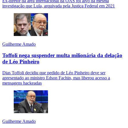
Ex-diretor da área internacional da OAS foi alvo da mesma
investigação que Lula, arquivada pela Justiça Federal em 2021
Guilherme Amado
Toffoli nega suspender multa milionária da delação
de Léo Pinheiro
Dias Toffoli decidiu que pedido de Léo Pinheiro deve ser
apresentado ao ministro Edson Fachin, mas liberou acesso a
mensagens hackeadas
Guilherme Amado