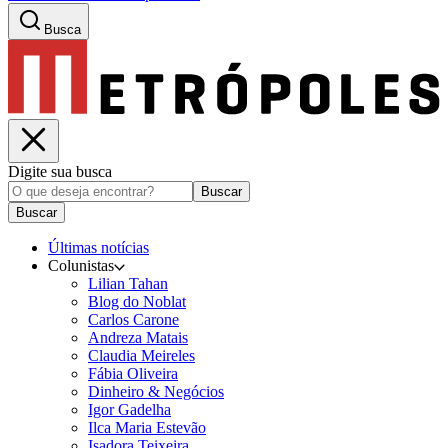
Busca
Digite sua busca
Buscar
Buscar
Últimas notícias
Colunistas
Lilian Tahan
Blog do Noblat
Carlos Carone
Andreza Matais
Claudia Meireles
Fábia Oliveira
Dinheiro & Negócios
Igor Gadelha
Ilca Maria Estevão
Isadora Teixeira