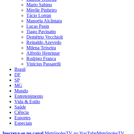
Mario Sabino
Mirelle Pinheiro
Tácio Lorran
Manoela Alcântara
Lucas Pasin
Tiago Pavinatto
Demétrio Vecchioli
Reinaldo Azevedo
Milena Teixeira
Alfredo Henrique
Rodrigo França
Vinícius Passarelli
Brasil
DF
SP
MG
Mundo
Entretenimento
Vida & Estilo
Saúde
Ciência
Esportes
Especiais
Inscreva-se no canal
MetrópolesTV no
YouTube
MetrópolesTV