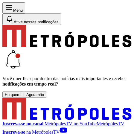
Menu
Ative nossas notificações
Você quer ficar por dentro das notícias mais importantes e receber
notificações em tempo real?
Eu quero!
Agora não
Inscreva-se no canal
MetrópolesTV no
YouTube
MetrópolesTV
Inscreva-se
na MetrópolesTV