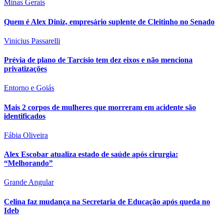
Minas Gerais
Quem é Alex Diniz, empresário suplente de Cleitinho no Senado
Vinicius Passarelli
Prévia de plano de Tarcísio tem dez eixos e não menciona
privatizações
Entorno e Goiás
Mais 2 corpos de mulheres que morreram em acidente são
identificados
Fábia Oliveira
Alex Escobar atualiza estado de saúde após cirurgia:
“Melhorando”
Grande Angular
Celina faz mudança na Secretaria de Educação após queda no
Ideb