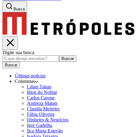
Busca
Digite sua busca
Buscar
Buscar
Últimas notícias
Colunistas
Lilian Tahan
Blog do Noblat
Carlos Carone
Andreza Matais
Claudia Meireles
Fábia Oliveira
Dinheiro & Negócios
Igor Gadelha
Ilca Maria Estevão
Isadora Teixeira