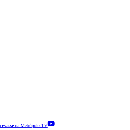
reva-se
na MetrópolesTV