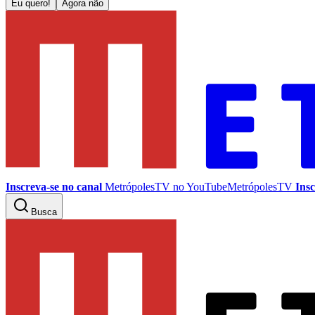
Eu quero!
Agora não
Inscreva-se no canal
MetrópolesTV no
YouTube
MetrópolesTV
Insc
Busca