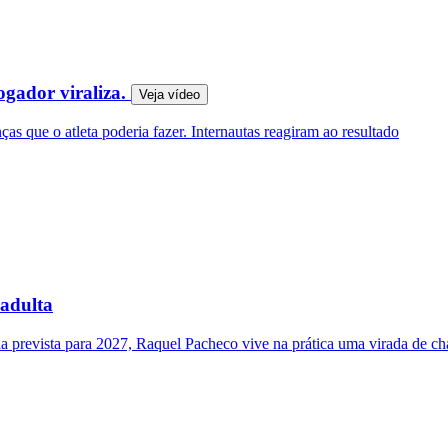
jogador viraliza.
Veja
vídeo
s que o atleta poderia fazer. Internautas reagiram ao resultado
 adulta
a prevista para 2027, Raquel Pacheco vive na prática uma virada de c