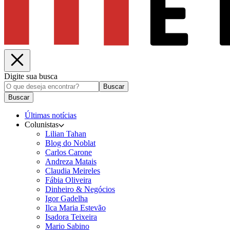
Digite sua busca
Buscar
Buscar
Últimas notícias
Colunistas
Lilian Tahan
Blog do Noblat
Carlos Carone
Andreza Matais
Claudia Meireles
Fábia Oliveira
Dinheiro & Negócios
Igor Gadelha
Ilca Maria Estevão
Isadora Teixeira
Mario Sabino