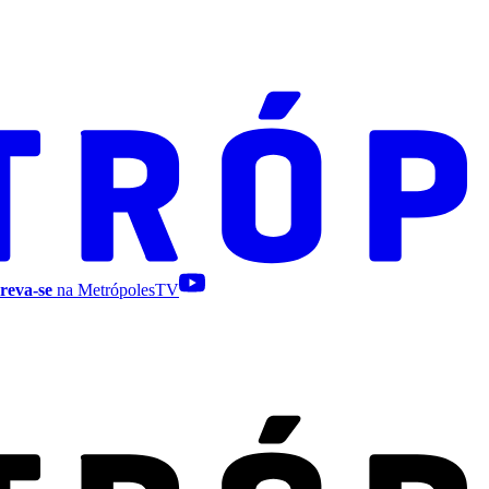
reva-se
na MetrópolesTV