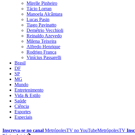
Mirelle Pinheiro
Tácio Lorran
Manoela Alcântara
Lucas Pasin
Tiago Pavinatto
Demétrio Vecchioli
Reinaldo Azevedo
Milena Teixeira
Alfredo Henrique
Rodrigo França
Vinícius Passarelli
Brasil
DF
SP
MG
Mundo
Entretenimento
Vida & Estilo
Saúde
Ciência
Esportes
Especiais
Inscreva-se no canal
MetrópolesTV no
YouTube
MetrópolesTV
Insc