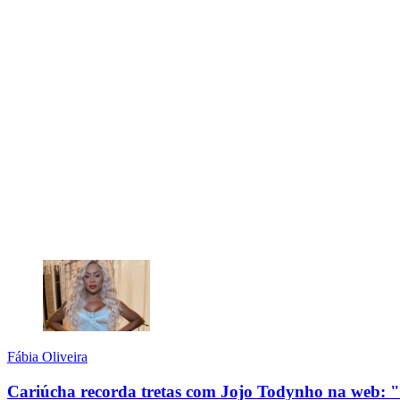
Fábia Oliveira
Cariúcha recorda tretas com Jojo Todynho na web: "