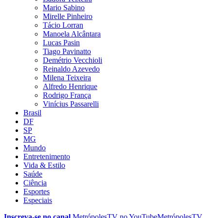
Mario Sabino
Mirelle Pinheiro
Tácio Lorran
Manoela Alcântara
Lucas Pasin
Tiago Pavinatto
Demétrio Vecchioli
Reinaldo Azevedo
Milena Teixeira
Alfredo Henrique
Rodrigo França
Vinícius Passarelli
Brasil
DF
SP
MG
Mundo
Entretenimento
Vida & Estilo
Saúde
Ciência
Esportes
Especiais
Inscreva-se no canal
MetrópolesTV no
YouTube
MetrópolesTV