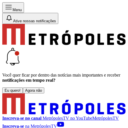
Menu
Ative nossas notificações
Você quer ficar por dentro das notícias mais importantes e receber
notificações em tempo real?
Eu quero!
Agora não
Inscreva-se no canal
MetrópolesTV no
YouTube
MetrópolesTV
Inscreva-se
na MetrópolesTV