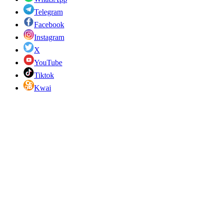
Telegram
Facebook
Instagram
X
YouTube
Tiktok
Kwai