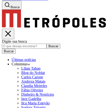
Busca
Digite sua busca
Buscar
Buscar
Últimas notícias
Colunistas
Lilian Tahan
Blog do Noblat
Carlos Carone
Andreza Matais
Claudia Meireles
Fábia Oliveira
Dinheiro & Negócios
Igor Gadelha
Ilca Maria Estevão
Isadora Teixeira