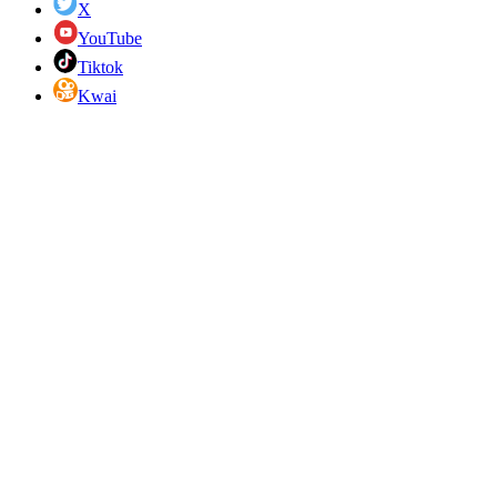
X
YouTube
Tiktok
Kwai