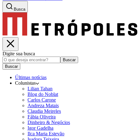
Busca
Digite sua busca
Buscar
Buscar
Últimas notícias
Colunistas
Lilian Tahan
Blog do Noblat
Carlos Carone
Andreza Matais
Claudia Meireles
Fábia Oliveira
Dinheiro & Negócios
Igor Gadelha
Ilca Maria Estevão
Isadora Teixeira