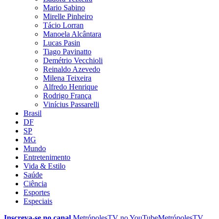
Mario Sabino
Mirelle Pinheiro
Tácio Lorran
Manoela Alcântara
Lucas Pasin
Tiago Pavinatto
Demétrio Vecchioli
Reinaldo Azevedo
Milena Teixeira
Alfredo Henrique
Rodrigo França
Vinícius Passarelli
Brasil
DF
SP
MG
Mundo
Entretenimento
Vida & Estilo
Saúde
Ciência
Esportes
Especiais
Inscreva-se no canal
MetrópolesTV no
YouTube
MetrópolesTV