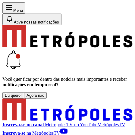
Menu
Ative nossas notificações
Você quer ficar por dentro das notícias mais importantes e receber
notificações em tempo real?
Eu quero!
Agora não
Inscreva-se no canal
MetrópolesTV no
YouTube
MetrópolesTV
Inscreva-se
na MetrópolesTV