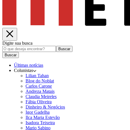
Digite sua busca
Buscar
Buscar
Últimas notícias
Colunistas
Lilian Tahan
Blog do Noblat
Carlos Carone
Andreza Matais
Claudia Meireles
Fábia Oliveira
Dinheiro & Negócios
Igor Gadelha
Ilca Maria Estevão
Isadora Teixeira
Mario Sabino