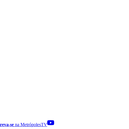
reva-se
na MetrópolesTV