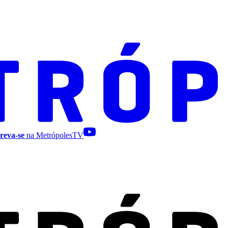
reva-se
na MetrópolesTV