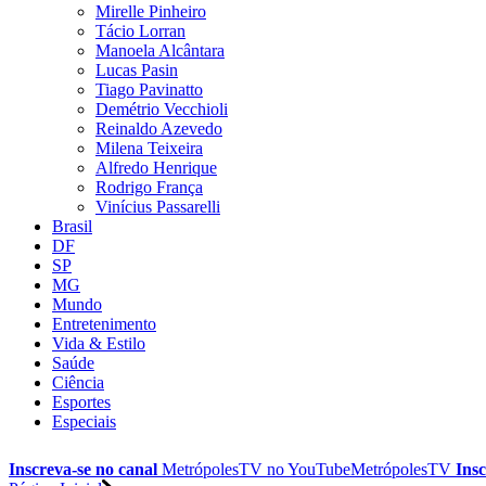
Mirelle Pinheiro
Tácio Lorran
Manoela Alcântara
Lucas Pasin
Tiago Pavinatto
Demétrio Vecchioli
Reinaldo Azevedo
Milena Teixeira
Alfredo Henrique
Rodrigo França
Vinícius Passarelli
Brasil
DF
SP
MG
Mundo
Entretenimento
Vida & Estilo
Saúde
Ciência
Esportes
Especiais
Inscreva-se no canal
MetrópolesTV no
YouTube
MetrópolesTV
Insc