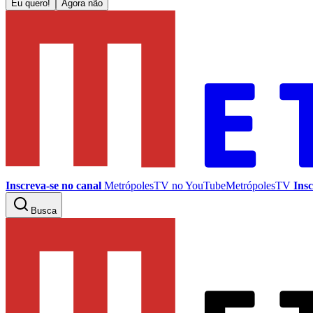
Eu quero!
Agora não
Inscreva-se no canal
MetrópolesTV no
YouTube
MetrópolesTV
Insc
Busca