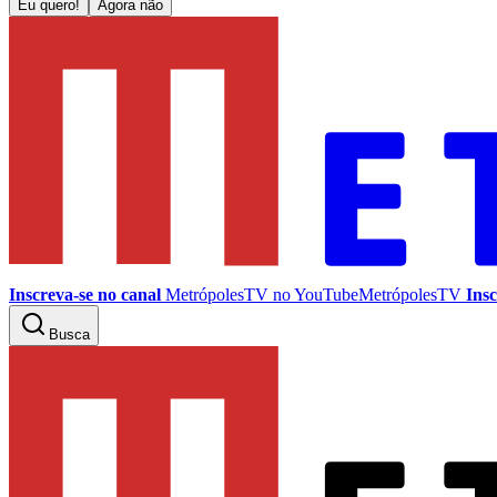
Eu quero!
Agora não
Inscreva-se no canal
MetrópolesTV no
YouTube
MetrópolesTV
Insc
Busca