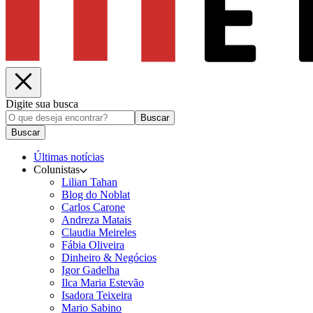
Digite sua busca
Buscar
Buscar
Últimas notícias
Colunistas
Lilian Tahan
Blog do Noblat
Carlos Carone
Andreza Matais
Claudia Meireles
Fábia Oliveira
Dinheiro & Negócios
Igor Gadelha
Ilca Maria Estevão
Isadora Teixeira
Mario Sabino