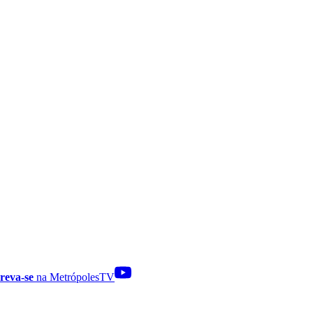
reva-se
na MetrópolesTV