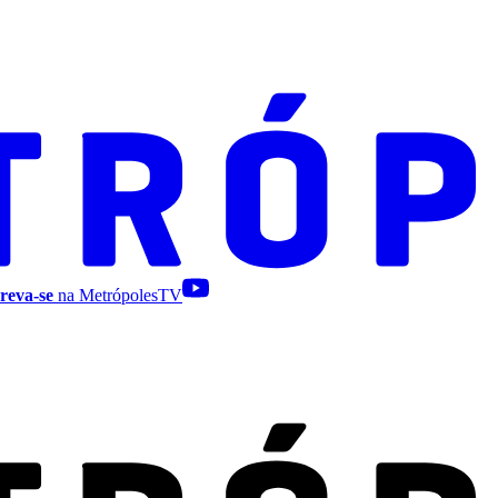
reva-se
na MetrópolesTV