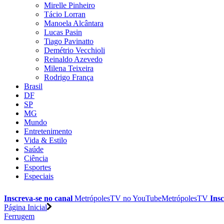
Mirelle Pinheiro
Tácio Lorran
Manoela Alcântara
Lucas Pasin
Tiago Pavinatto
Demétrio Vecchioli
Reinaldo Azevedo
Milena Teixeira
Rodrigo França
Brasil
DF
SP
MG
Mundo
Entretenimento
Vida & Estilo
Saúde
Ciência
Esportes
Especiais
Inscreva-se no canal
MetrópolesTV no
YouTube
MetrópolesTV
Insc
Página Inicial
Ferrugem