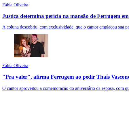
Fábia Oliveira
Justiça determina perícia na mansão de Ferrugem em 
A coluna descobriu, com exclusividade, que o cantor emplacou sua pri
Fábia Oliveira
"Pra valer", afirma Ferrugem ao pedir Thaís Vascon
O cantor aproveitou a comemoração do aniversário da esposa, com que