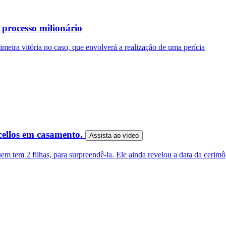
processo milionário
meira vitória no caso, que envolverá a realização de uma perícia
cellos em casamento.
Assista ao
vídeo
m tem 2 filhas, para surpreendê-la. Ele ainda revelou a data da cerimô