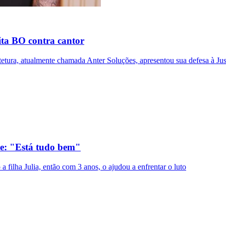
ita BO contra cantor
etura, atualmente chamada Anter Soluções, apresentou sua defesa à Jus
ãe: "Está tudo bem"
filha Julia, então com 3 anos, o ajudou a enfrentar o luto