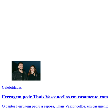
Celebridades
Ferrugem pede Thaís Vasconcellos em casamento com 
O cantor Ferrugem pediu a esposa, Thaís Vasconcellos, em casamento