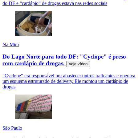
do DF e “cardápio” de drogas estava nas redes sociais
Na Mira
Do Lago Norte para todo DF: "Cyclope" é preso
com cardápio de drogas.
Veja
vídeo
"Cyclope" era responsável por abastecer outros traficantes e operava
um esquema estruturado de delivery. Ele montou um cardápio de
drogas
São Paulo