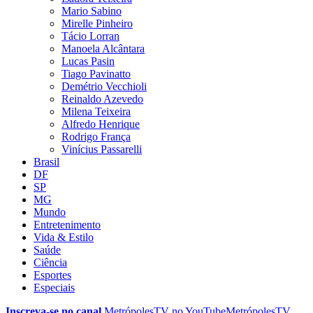
Mario Sabino
Mirelle Pinheiro
Tácio Lorran
Manoela Alcântara
Lucas Pasin
Tiago Pavinatto
Demétrio Vecchioli
Reinaldo Azevedo
Milena Teixeira
Alfredo Henrique
Rodrigo França
Vinícius Passarelli
Brasil
DF
SP
MG
Mundo
Entretenimento
Vida & Estilo
Saúde
Ciência
Esportes
Especiais
Inscreva-se no canal
MetrópolesTV no
YouTube
MetrópolesTV