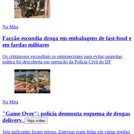
Na Mira
Facção escondia droga em embalagens de fast-food e
em fardas militares
Os criminosos escondiam os entorpecentes para evitar suspeitas;
prática foi descoberta em operação da Polícia Civil do DF
Na Mira
"Game Over": polícia desmonta esquema de drogas
delivery.
Veja
vídeo
Seis traficantes foram presos. Entregas eram feitas em várias regiões