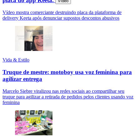
placa do app Keeta.
Vídeo
Vídeo mostra comerciante destruindo placa da plataforma de
delivery Keeta após denunciar supostos descontos abusivos
Vida & Estilo
Truque de mestre: motoboy usa voz feminina para
agilizar entrega
Marcelo Siebre viralizou nas redes sociais ao compartilhar seu
truque para agilizar a retirada de pedidos pelos clientes usando voz
feminina