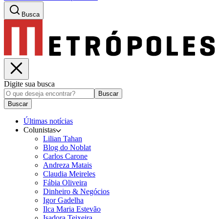
Busca
Digite sua busca
Buscar
Buscar
Últimas notícias
Colunistas
Lilian Tahan
Blog do Noblat
Carlos Carone
Andreza Matais
Claudia Meireles
Fábia Oliveira
Dinheiro & Negócios
Igor Gadelha
Ilca Maria Estevão
Isadora Teixeira