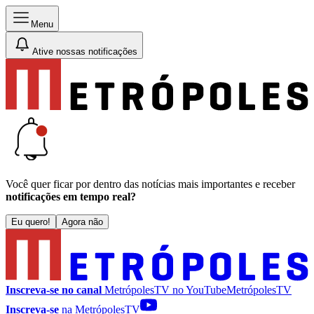
Menu
Ative nossas notificações
Você quer ficar por dentro das notícias mais importantes e receber
notificações em tempo real?
Eu quero!
Agora não
Inscreva-se no canal
MetrópolesTV no
YouTube
MetrópolesTV
Inscreva-se
na MetrópolesTV