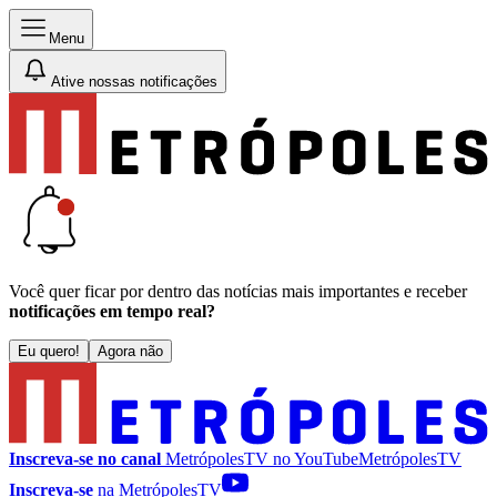
Menu
Ative nossas notificações
Você quer ficar por dentro das notícias mais importantes e receber
notificações em tempo real?
Eu quero!
Agora não
Inscreva-se no canal
MetrópolesTV no
YouTube
MetrópolesTV
Inscreva-se
na MetrópolesTV