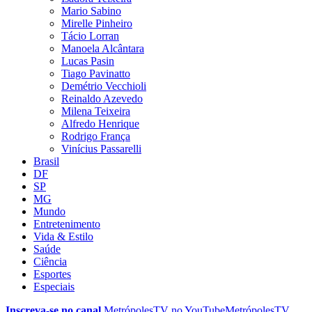
Mario Sabino
Mirelle Pinheiro
Tácio Lorran
Manoela Alcântara
Lucas Pasin
Tiago Pavinatto
Demétrio Vecchioli
Reinaldo Azevedo
Milena Teixeira
Alfredo Henrique
Rodrigo França
Vinícius Passarelli
Brasil
DF
SP
MG
Mundo
Entretenimento
Vida & Estilo
Saúde
Ciência
Esportes
Especiais
Inscreva-se no canal
MetrópolesTV no
YouTube
MetrópolesTV