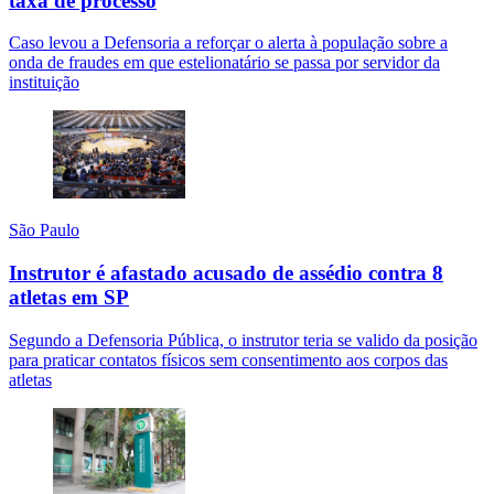
taxa de processo
Caso levou a Defensoria a reforçar o alerta à população sobre a
onda de fraudes em que estelionatário se passa por servidor da
instituição
São Paulo
Instrutor é afastado acusado de assédio contra 8
atletas em SP
Segundo a Defensoria Pública, o instrutor teria se valido da posição
para praticar contatos físicos sem consentimento aos corpos das
atletas