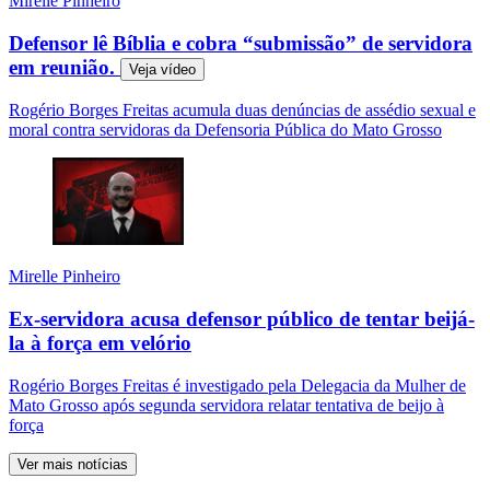
Mirelle Pinheiro
Defensor lê Bíblia e cobra “submissão” de servidora
em reunião.
Veja
vídeo
Rogério Borges Freitas acumula duas denúncias de assédio sexual e
moral contra servidoras da Defensoria Pública do Mato Grosso
Mirelle Pinheiro
Ex-servidora acusa defensor público de tentar beijá-
la à força em velório
Rogério Borges Freitas é investigado pela Delegacia da Mulher de
Mato Grosso após segunda servidora relatar tentativa de beijo à
força
Ver mais notícias