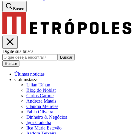
Busca
Digite sua busca
Buscar
Buscar
Últimas notícias
Colunistas
Lilian Tahan
Blog do Noblat
Carlos Carone
Andreza Matais
Claudia Meireles
Fábia Oliveira
Dinheiro & Negócios
Igor Gadelha
Ilca Maria Estevão
Isadora Teixeira