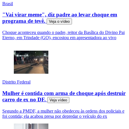
Brasil
"Vai virar meme", diz padre ao levar choque em
programa de tevê.
Veja o
vídeo
Choque aconteceu quando o padre, reitor da Basílica do Divino Pai
Eterno, em Trindade (GO), encostou em apresentadora ao vivo
Distrito Federal
Mulher é contida com arma de choque após destruir
carro de ex no DF.
Veja
vídeo
Segundo a PMDF, a mulher não obedeceu às ordens dos policiais e
foi contida; ela acabou presa por depredar o veículo do ex