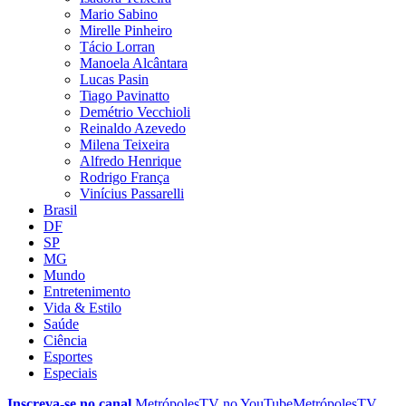
Mario Sabino
Mirelle Pinheiro
Tácio Lorran
Manoela Alcântara
Lucas Pasin
Tiago Pavinatto
Demétrio Vecchioli
Reinaldo Azevedo
Milena Teixeira
Alfredo Henrique
Rodrigo França
Vinícius Passarelli
Brasil
DF
SP
MG
Mundo
Entretenimento
Vida & Estilo
Saúde
Ciência
Esportes
Especiais
Inscreva-se no canal
MetrópolesTV no
YouTube
MetrópolesTV