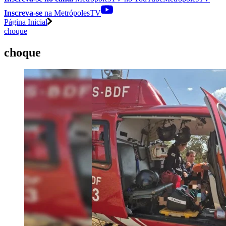
Inscreva-se
na MetrópolesTV
Página Inicial
choque
choque