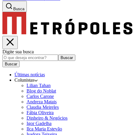
Busca
Digite sua busca
Buscar
Buscar
Últimas notícias
Colunistas
Lilian Tahan
Blog do Noblat
Carlos Carone
Andreza Matais
Claudia Meireles
Fábia Oliveira
Dinheiro & Negócios
Igor Gadelha
Ilca Maria Estevão
Isadora Teixeira