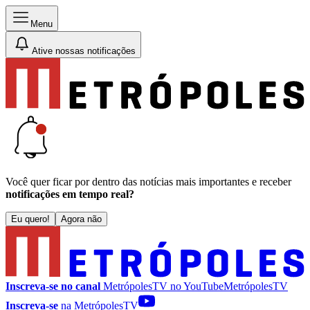
Menu
Ative nossas notificações
Você quer ficar por dentro das notícias mais importantes e receber
notificações em tempo real?
Eu quero!
Agora não
Inscreva-se no canal
MetrópolesTV no
YouTube
MetrópolesTV
Inscreva-se
na MetrópolesTV