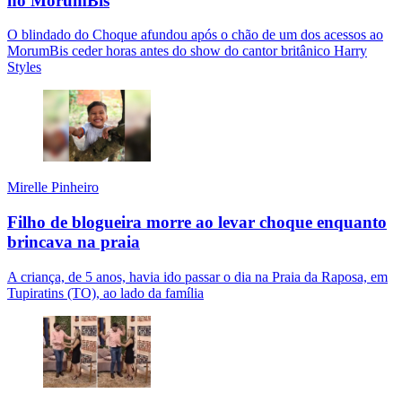
no MorumBis
O blindado do Choque afundou após o chão de um dos acessos ao
MorumBis ceder horas antes do show do cantor britânico Harry
Styles
Mirelle Pinheiro
Filho de blogueira morre ao levar choque enquanto
brincava na praia
A criança, de 5 anos, havia ido passar o dia na Praia da Raposa, em
Tupiratins (TO), ao lado da família