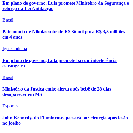
Em plano de governo, Lula promete Ministério da Segurança e
reforço da Lei Antifacção
Brasil
Patrimônio de Nikolas sobe de R$ 36 mil para R$ 3,8 milhões
em 4 anos
Igor Gadelha
Em plano de governo, Lula promete barrar interferência
estrangeira
Brasil
Ministério da Justiça emite alerta após bebê de 28 dias
desaparecer em MS
Esportes
John Kennedy, do Fluminense, passará por cirurgia após lesão
no joelho