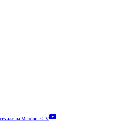
reva-se
na MetrópolesTV