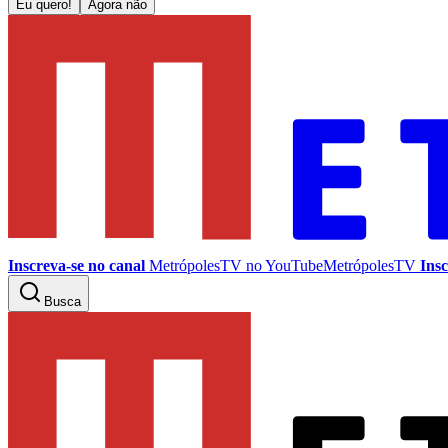
Eu quero!
Agora não
Inscreva-se no canal
MetrópolesTV no
YouTube
MetrópolesTV
Insc
Busca