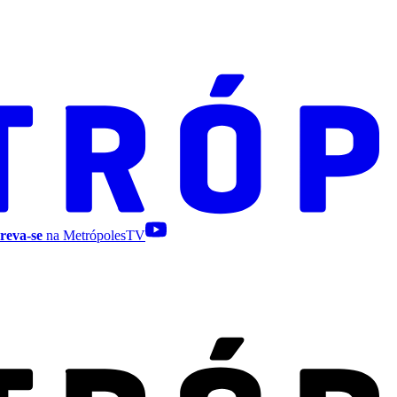
reva-se
na MetrópolesTV