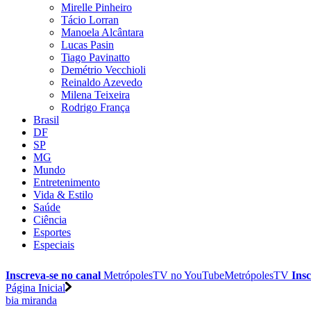
Mirelle Pinheiro
Tácio Lorran
Manoela Alcântara
Lucas Pasin
Tiago Pavinatto
Demétrio Vecchioli
Reinaldo Azevedo
Milena Teixeira
Rodrigo França
Brasil
DF
SP
MG
Mundo
Entretenimento
Vida & Estilo
Saúde
Ciência
Esportes
Especiais
Inscreva-se no canal
MetrópolesTV no
YouTube
MetrópolesTV
Insc
Página Inicial
bia miranda