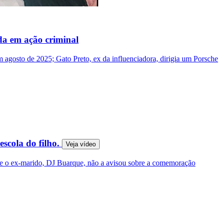
da em ação criminal
m agosto de 2025; Gato Preto, ex da influenciadora, dirigia um Porsche
escola do filho.
Veja
vídeo
 que o ex-marido, DJ Buarque, não a avisou sobre a comemoração