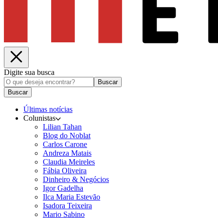
Digite sua busca
Buscar
Buscar
Últimas notícias
Colunistas
Lilian Tahan
Blog do Noblat
Carlos Carone
Andreza Matais
Claudia Meireles
Fábia Oliveira
Dinheiro & Negócios
Igor Gadelha
Ilca Maria Estevão
Isadora Teixeira
Mario Sabino