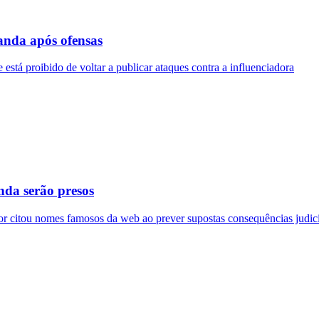
randa após ofensas
está proibido de voltar a publicar ataques contra a influenciadora
nda serão presos
or citou nomes famosos da web ao prever supostas consequências judici