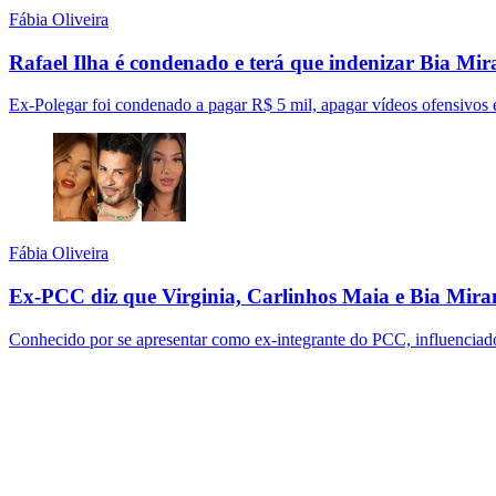
Fábia Oliveira
Rafael Ilha é condenado e terá que indenizar Bia Mi
Ex-Polegar foi condenado a pagar R$ 5 mil, apagar vídeos ofensivos e 
Fábia Oliveira
Ex-PCC diz que Virginia, Carlinhos Maia e Bia Mira
Conhecido por se apresentar como ex-integrante do PCC, influenciad