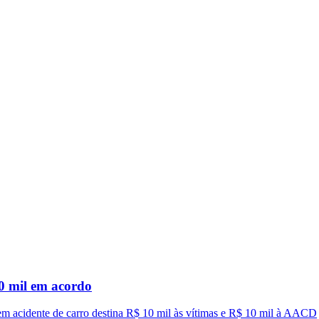
0 mil em acordo
m acidente de carro destina R$ 10 mil às vítimas e R$ 10 mil à AACD