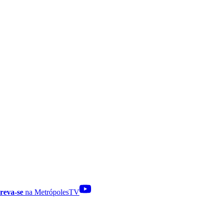
reva-se
na MetrópolesTV