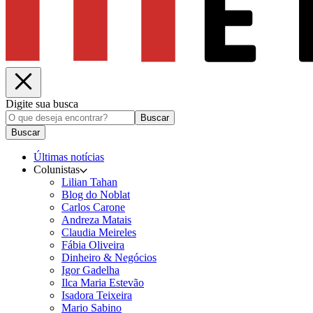
Digite sua busca
Buscar
Buscar
Últimas notícias
Colunistas
Lilian Tahan
Blog do Noblat
Carlos Carone
Andreza Matais
Claudia Meireles
Fábia Oliveira
Dinheiro & Negócios
Igor Gadelha
Ilca Maria Estevão
Isadora Teixeira
Mario Sabino