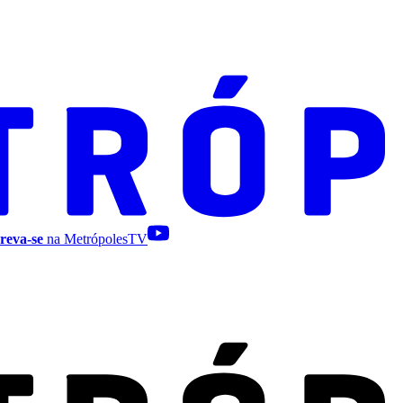
reva-se
na MetrópolesTV