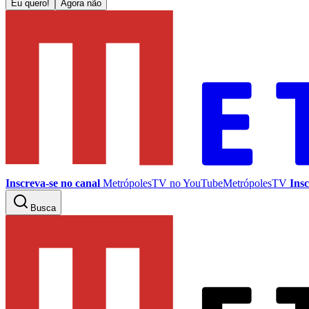
Eu quero!
Agora não
Inscreva-se no canal
MetrópolesTV no
YouTube
MetrópolesTV
Insc
Busca