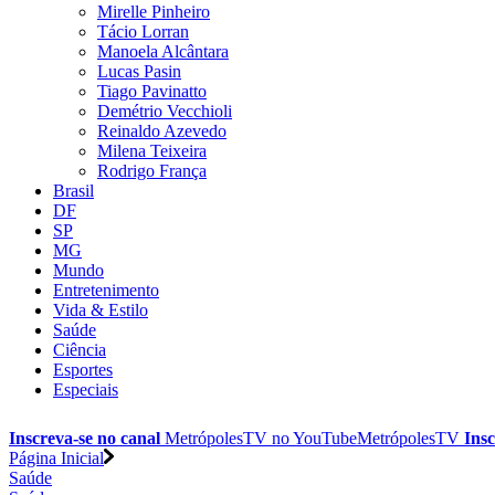
Mirelle Pinheiro
Tácio Lorran
Manoela Alcântara
Lucas Pasin
Tiago Pavinatto
Demétrio Vecchioli
Reinaldo Azevedo
Milena Teixeira
Rodrigo França
Brasil
DF
SP
MG
Mundo
Entretenimento
Vida & Estilo
Saúde
Ciência
Esportes
Especiais
Inscreva-se no canal
MetrópolesTV no
YouTube
MetrópolesTV
Insc
Página Inicial
Saúde