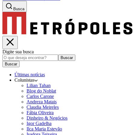
Busca
Digite sua busca
Buscar
Buscar
Últimas notícias
Colunistas
Lilian Tahan
Blog do Noblat
Carlos Carone
Andreza Matais
Claudia Meireles
Fábia Oliveira
Dinheiro & Negócios
Igor Gadelha
Ilca Maria Estevão
Isadora Teixeira