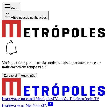
Menu
Ative nossas notificações
Você quer ficar por dentro das notícias mais importantes e receber
notificações em tempo real?
Eu quero!
Agora não
Inscreva-se no canal
MetrópolesTV no
YouTube
MetrópolesTV
Inscreva-se
na MetrópolesTV