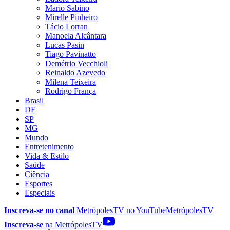
Mario Sabino
Mirelle Pinheiro
Tácio Lorran
Manoela Alcântara
Lucas Pasin
Tiago Pavinatto
Demétrio Vecchioli
Reinaldo Azevedo
Milena Teixeira
Rodrigo França
Brasil
DF
SP
MG
Mundo
Entretenimento
Vida & Estilo
Saúde
Ciência
Esportes
Especiais
Inscreva-se no canal
MetrópolesTV no
YouTube
MetrópolesTV
Inscreva-se
na MetrópolesTV