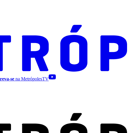
reva-se
na MetrópolesTV