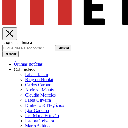
Digite sua busca
Buscar
Buscar
Últimas notícias
Colunistas
Lilian Tahan
Blog do Noblat
Carlos Carone
Andreza Matais
Claudia Meireles
Fábia Oliveira
Dinheiro & Negócios
Igor Gadelha
Ilca Maria Estevão
Isadora Teixeira
Mario Sabino