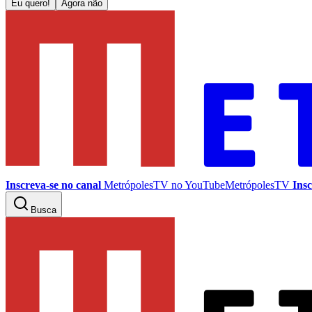
Eu quero!
Agora não
Inscreva-se no canal
MetrópolesTV no
YouTube
MetrópolesTV
Insc
Busca