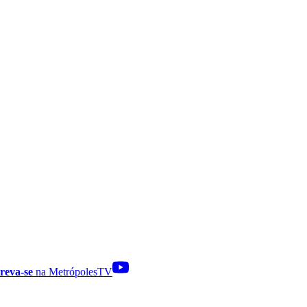
reva-se
na MetrópolesTV