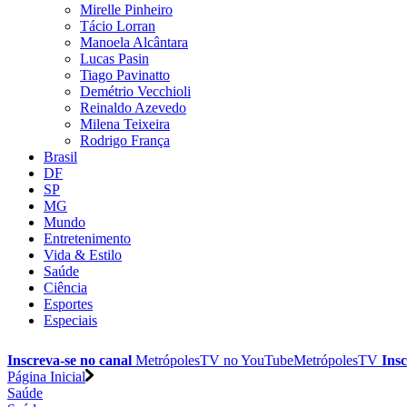
Mirelle Pinheiro
Tácio Lorran
Manoela Alcântara
Lucas Pasin
Tiago Pavinatto
Demétrio Vecchioli
Reinaldo Azevedo
Milena Teixeira
Rodrigo França
Brasil
DF
SP
MG
Mundo
Entretenimento
Vida & Estilo
Saúde
Ciência
Esportes
Especiais
Inscreva-se no canal
MetrópolesTV no
YouTube
MetrópolesTV
Insc
Página Inicial
Saúde