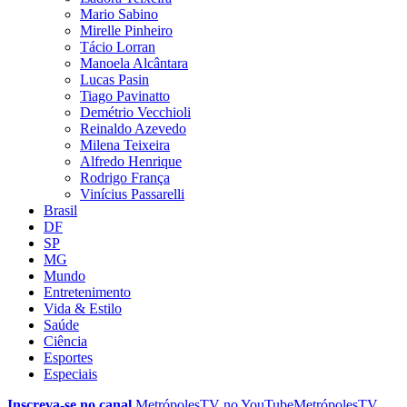
Mario Sabino
Mirelle Pinheiro
Tácio Lorran
Manoela Alcântara
Lucas Pasin
Tiago Pavinatto
Demétrio Vecchioli
Reinaldo Azevedo
Milena Teixeira
Alfredo Henrique
Rodrigo França
Vinícius Passarelli
Brasil
DF
SP
MG
Mundo
Entretenimento
Vida & Estilo
Saúde
Ciência
Esportes
Especiais
Inscreva-se no canal
MetrópolesTV no
YouTube
MetrópolesTV