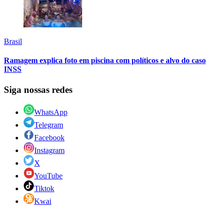
Brasil
Ramagem explica foto em piscina com políticos e alvo do caso
INSS
Siga nossas redes
WhatsApp
Telegram
Facebook
Instagram
X
YouTube
Tiktok
Kwai