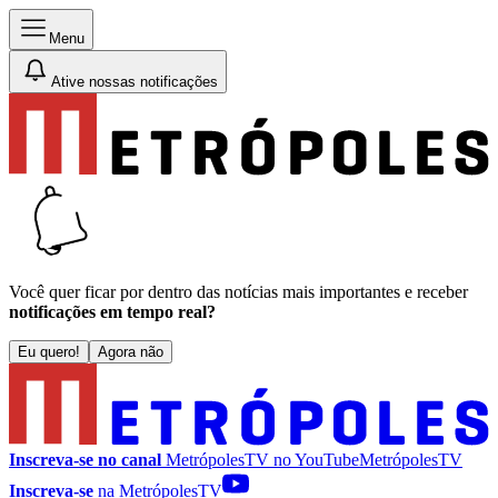
Menu
Ative nossas notificações
Você quer ficar por dentro das notícias mais importantes e receber
notificações em tempo real?
Eu quero!
Agora não
Inscreva-se no canal
MetrópolesTV no
YouTube
MetrópolesTV
Inscreva-se
na MetrópolesTV