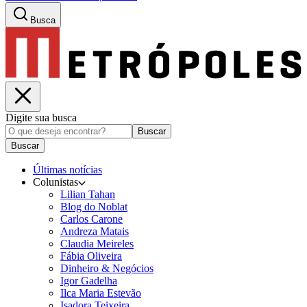
Busca
Digite sua busca
Buscar
Buscar
Últimas notícias
Colunistas
Lilian Tahan
Blog do Noblat
Carlos Carone
Andreza Matais
Claudia Meireles
Fábia Oliveira
Dinheiro & Negócios
Igor Gadelha
Ilca Maria Estevão
Isadora Teixeira