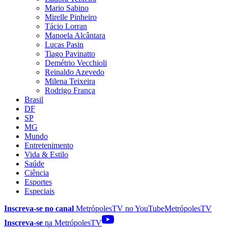
Mario Sabino
Mirelle Pinheiro
Tácio Lorran
Manoela Alcântara
Lucas Pasin
Tiago Pavinatto
Demétrio Vecchioli
Reinaldo Azevedo
Milena Teixeira
Rodrigo França
Brasil
DF
SP
MG
Mundo
Entretenimento
Vida & Estilo
Saúde
Ciência
Esportes
Especiais
Inscreva-se no canal
MetrópolesTV no
YouTube
MetrópolesTV
Inscreva-se
na MetrópolesTV