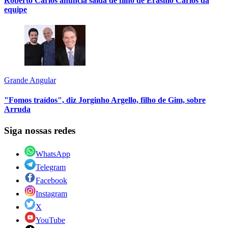
Roberto Carlos anuncia saída de filho de Erasmo Carlos da
equipe
Grande Angular
"Fomos traídos", diz Jorginho Argello, filho de Gim, sobre
Arruda
Siga nossas redes
WhatsApp
Telegram
Facebook
Instagram
X
YouTube