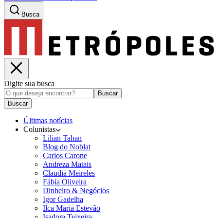
Busca
Digite sua busca
Buscar
Buscar
Últimas notícias
Colunistas
Lilian Tahan
Blog do Noblat
Carlos Carone
Andreza Matais
Claudia Meireles
Fábia Oliveira
Dinheiro & Negócios
Igor Gadelha
Ilca Maria Estevão
Isadora Teixeira