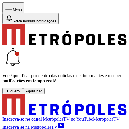
Menu
Ative nossas notificações
Você quer ficar por dentro das notícias mais importantes e receber
notificações em tempo real?
Eu quero!
Agora não
Inscreva-se no canal
MetrópolesTV no
YouTube
MetrópolesTV
Inscreva-se
na MetrópolesTV