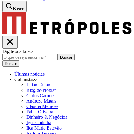
Busca
Digite sua busca
Buscar
Buscar
Últimas notícias
Colunistas
Lilian Tahan
Blog do Noblat
Carlos Carone
Andreza Matais
Claudia Meireles
Fábia Oliveira
Dinheiro & Negócios
Igor Gadelha
Ilca Maria Estevão
Isadora Teixeira