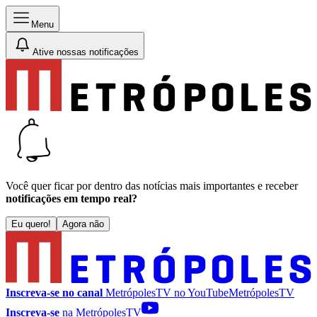
Menu
Ative nossas notificações
Você quer ficar por dentro das notícias mais importantes e receber
notificações em tempo real?
Eu quero!
Agora não
Inscreva-se no canal
MetrópolesTV no
YouTube
MetrópolesTV
Inscreva-se
na MetrópolesTV