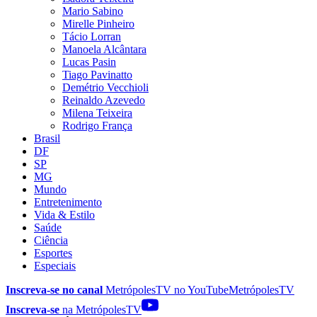
Mario Sabino
Mirelle Pinheiro
Tácio Lorran
Manoela Alcântara
Lucas Pasin
Tiago Pavinatto
Demétrio Vecchioli
Reinaldo Azevedo
Milena Teixeira
Rodrigo França
Brasil
DF
SP
MG
Mundo
Entretenimento
Vida & Estilo
Saúde
Ciência
Esportes
Especiais
Inscreva-se no canal
MetrópolesTV no
YouTube
MetrópolesTV
Inscreva-se
na MetrópolesTV