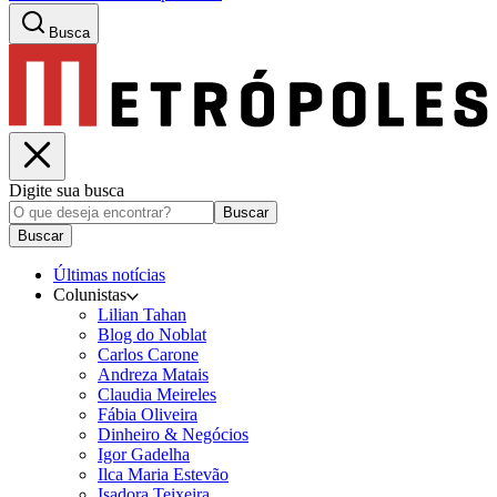
Busca
Digite sua busca
Buscar
Buscar
Últimas notícias
Colunistas
Lilian Tahan
Blog do Noblat
Carlos Carone
Andreza Matais
Claudia Meireles
Fábia Oliveira
Dinheiro & Negócios
Igor Gadelha
Ilca Maria Estevão
Isadora Teixeira