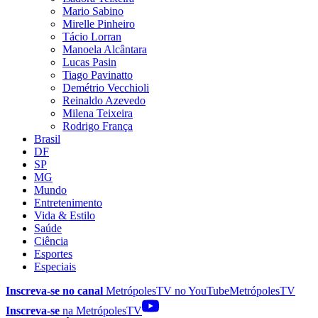
Mario Sabino
Mirelle Pinheiro
Tácio Lorran
Manoela Alcântara
Lucas Pasin
Tiago Pavinatto
Demétrio Vecchioli
Reinaldo Azevedo
Milena Teixeira
Rodrigo França
Brasil
DF
SP
MG
Mundo
Entretenimento
Vida & Estilo
Saúde
Ciência
Esportes
Especiais
Inscreva-se no canal
MetrópolesTV no
YouTube
MetrópolesTV
Inscreva-se
na MetrópolesTV