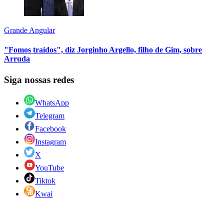
Grande Angular
"Fomos traídos", diz Jorginho Argello, filho de Gim, sobre
Arruda
Siga nossas redes
WhatsApp
Telegram
Facebook
Instagram
X
YouTube
Tiktok
Kwai