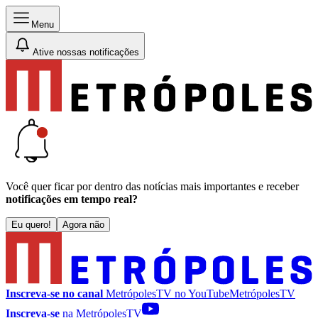
Menu
Ative nossas notificações
Você quer ficar por dentro das notícias mais importantes e receber
notificações em tempo real?
Eu quero!
Agora não
Inscreva-se no canal
MetrópolesTV no
YouTube
MetrópolesTV
Inscreva-se
na MetrópolesTV