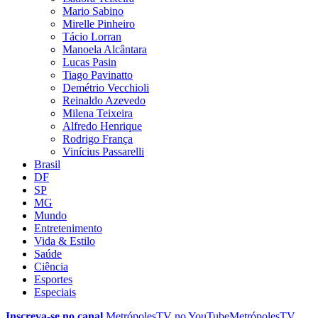
Mario Sabino
Mirelle Pinheiro
Tácio Lorran
Manoela Alcântara
Lucas Pasin
Tiago Pavinatto
Demétrio Vecchioli
Reinaldo Azevedo
Milena Teixeira
Alfredo Henrique
Rodrigo França
Vinícius Passarelli
Brasil
DF
SP
MG
Mundo
Entretenimento
Vida & Estilo
Saúde
Ciência
Esportes
Especiais
Inscreva-se no canal
MetrópolesTV no
YouTube
MetrópolesTV