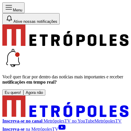
Menu
Ative nossas notificações
Você quer ficar por dentro das notícias mais importantes e receber
notificações em tempo real?
Eu quero!
Agora não
Inscreva-se no canal
MetrópolesTV no
YouTube
MetrópolesTV
Inscreva-se
na MetrópolesTV