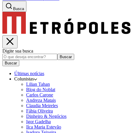
Busca
Digite sua busca
Buscar
Buscar
Últimas notícias
Colunistas
Lilian Tahan
Blog do Noblat
Carlos Carone
Andreza Matais
Claudia Meireles
Fábia Oliveira
Dinheiro & Negócios
Igor Gadelha
Ilca Maria Estevão
Isadora Teixeira