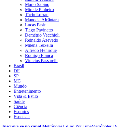
Mario Sabino
Mirelle Pinheiro
Tácio Lorran
Manoela Alcântara
Lucas Pasin
Tiago Pavinatto
Demétrio Vecchioli
Reinaldo Azevedo
Milena Teixeira
Alfredo Henrique
Rodrigo França
Vinícius Passarelli
Brasil
DF
SP
MG
Mundo
Entretenimento
Vida & Estilo
Saúde
Ciência
Esportes
Especiais
Inscreva-se no canal
MetrópolesTV no
YouTube
MetrópolesTV