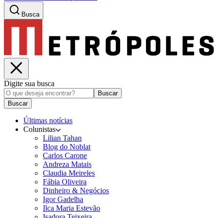
Busca
Digite sua busca
Buscar
Buscar
Últimas notícias
Colunistas
Lilian Tahan
Blog do Noblat
Carlos Carone
Andreza Matais
Claudia Meireles
Fábia Oliveira
Dinheiro & Negócios
Igor Gadelha
Ilca Maria Estevão
Isadora Teixeira