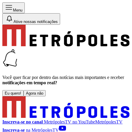
Menu
Ative nossas notificações
Você quer ficar por dentro das notícias mais importantes e receber
notificações em tempo real?
Eu quero!
Agora não
Inscreva-se no canal
MetrópolesTV no
YouTube
MetrópolesTV
Inscreva-se
na MetrópolesTV