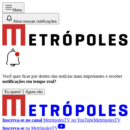
Menu
Ative nossas notificações
Você quer ficar por dentro das notícias mais importantes e receber
notificações em tempo real?
Eu quero!
Agora não
Inscreva-se no canal
MetrópolesTV no
YouTube
MetrópolesTV
Inscreva-se
na MetrópolesTV