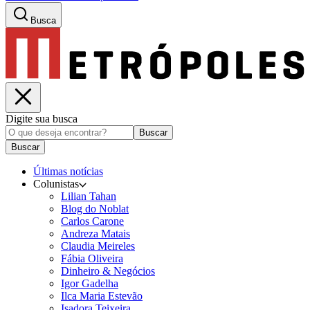
Busca
Digite sua busca
Buscar
Buscar
Últimas notícias
Colunistas
Lilian Tahan
Blog do Noblat
Carlos Carone
Andreza Matais
Claudia Meireles
Fábia Oliveira
Dinheiro & Negócios
Igor Gadelha
Ilca Maria Estevão
Isadora Teixeira