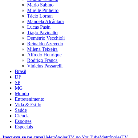
Mario Sabino
Mirelle Pinheiro
Tácio Lorran
Manoela Alcântara
Lucas Pasin
Tiago Pavinatto
Demétrio Vecchioli
Reinaldo Azevedo
Milena Teixeira
Alfredo Henrique
Rodrigo França
Vinícius Passarelli
Brasil
DF
SP
MG
Mundo
Entretenimento
Vida & Estilo
Saúde
Ciência
Esportes
Especiais
Inscreva-se no canal
MetrópolesTV no
YouTube
MetrópolesTV