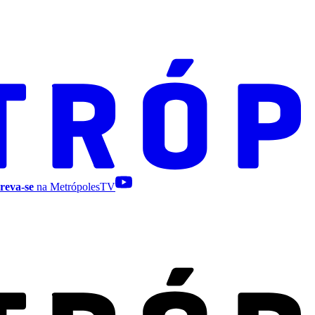
reva-se
na MetrópolesTV