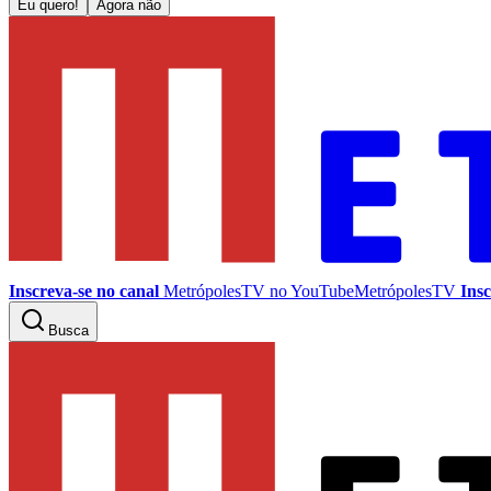
Eu quero!
Agora não
Inscreva-se no canal
MetrópolesTV no
YouTube
MetrópolesTV
Insc
Busca