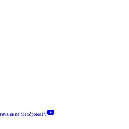
reva-se
na MetrópolesTV