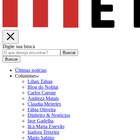
Digite sua busca
Buscar
Buscar
Últimas notícias
Colunistas
Lilian Tahan
Blog do Noblat
Carlos Carone
Andreza Matais
Claudia Meireles
Fábia Oliveira
Dinheiro & Negócios
Igor Gadelha
Ilca Maria Estevão
Isadora Teixeira
Mario Sabino