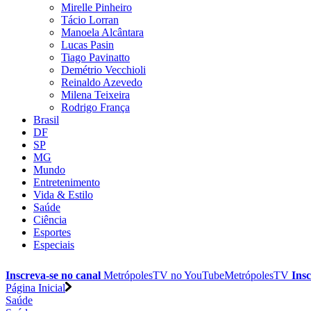
Mirelle Pinheiro
Tácio Lorran
Manoela Alcântara
Lucas Pasin
Tiago Pavinatto
Demétrio Vecchioli
Reinaldo Azevedo
Milena Teixeira
Rodrigo França
Brasil
DF
SP
MG
Mundo
Entretenimento
Vida & Estilo
Saúde
Ciência
Esportes
Especiais
Inscreva-se no canal
MetrópolesTV no
YouTube
MetrópolesTV
Insc
Página Inicial
Saúde