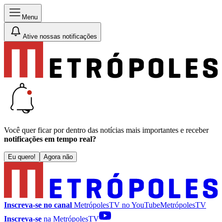
Menu
Ative nossas notificações
Você quer ficar por dentro das notícias mais importantes e receber
notificações em tempo real?
Eu quero!
Agora não
Inscreva-se no canal
MetrópolesTV no
YouTube
MetrópolesTV
Inscreva-se
na MetrópolesTV