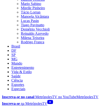
Mario Sabino
Mirelle Pinheiro
Tácio Lorran
Manoela Alcântara
Lucas Pasin
Tiago Pavinatto
Demétrio Vecchioli
Reinaldo Azevedo
Milena Teixeira
Rodrigo França
Brasil
DF
SP
MG
Mundo
Entretenimento
Vida & Estilo
Saúde
Ciência
Esportes
Especiais
Inscreva-se no canal
MetrópolesTV no
YouTube
MetrópolesTV
Inscreva-se
na MetrópolesTV