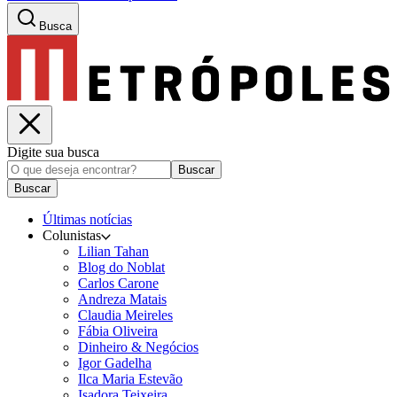
Busca
Digite sua busca
Buscar
Buscar
Últimas notícias
Colunistas
Lilian Tahan
Blog do Noblat
Carlos Carone
Andreza Matais
Claudia Meireles
Fábia Oliveira
Dinheiro & Negócios
Igor Gadelha
Ilca Maria Estevão
Isadora Teixeira