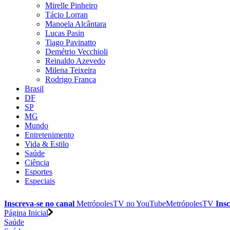
Mirelle Pinheiro
Tácio Lorran
Manoela Alcântara
Lucas Pasin
Tiago Pavinatto
Demétrio Vecchioli
Reinaldo Azevedo
Milena Teixeira
Rodrigo França
Brasil
DF
SP
MG
Mundo
Entretenimento
Vida & Estilo
Saúde
Ciência
Esportes
Especiais
Inscreva-se no canal
MetrópolesTV no
YouTube
MetrópolesTV
Insc
Página Inicial
Saúde