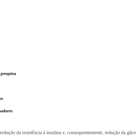
 pesquisa
us
sadores
edução da resistência à insulina e, consequentemente, redução da glicemi