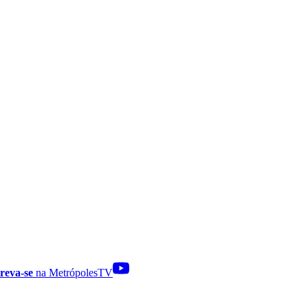
reva-se
na MetrópolesTV