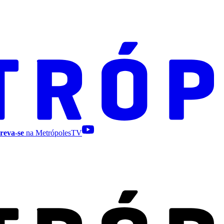
reva-se
na MetrópolesTV