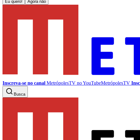
Eu quero!
Agora não
Inscreva-se no canal
MetrópolesTV no
YouTube
MetrópolesTV
Insc
Busca