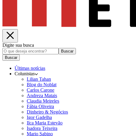
Digite sua busca
Buscar
Buscar
Últimas notícias
Colunistas
Lilian Tahan
Blog do Noblat
Carlos Carone
Andreza Matais
Claudia Meireles
Fábia Oliveira
Dinheiro & Negócios
Igor Gadelha
Ilca Maria Estevão
Isadora Teixeira
Mario Sabino