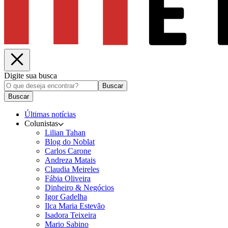
Digite sua busca
Buscar
Buscar
Últimas notícias
Colunistas
Lilian Tahan
Blog do Noblat
Carlos Carone
Andreza Matais
Claudia Meireles
Fábia Oliveira
Dinheiro & Negócios
Igor Gadelha
Ilca Maria Estevão
Isadora Teixeira
Mario Sabino