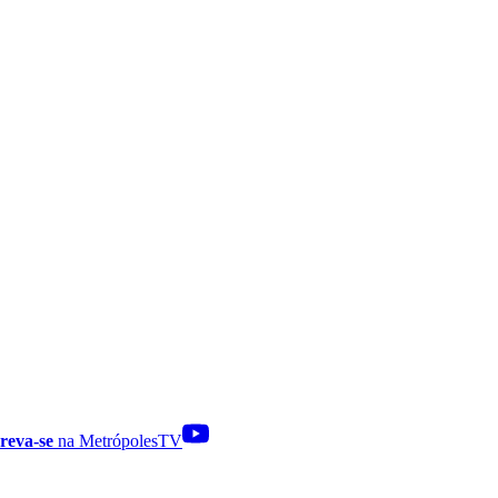
reva-se
na MetrópolesTV