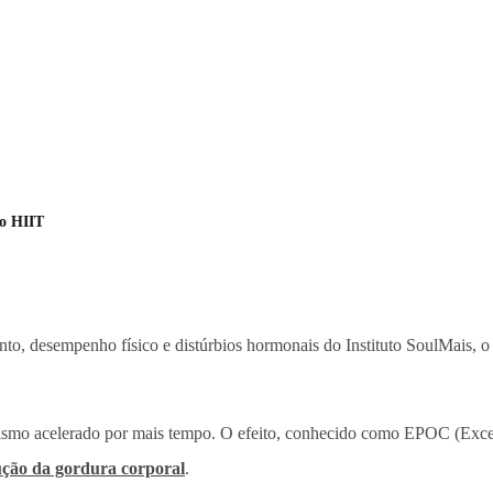
no HIIT
o, desempenho físico e distúrbios hormonais do Instituto SoulMais, o 
olismo acelerado por mais tempo. O efeito, conhecido como EPOC (Exc
ção da gordura corporal
.