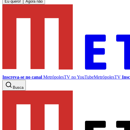
Eu quero!
Agora não
Inscreva-se no canal
MetrópolesTV no
YouTube
MetrópolesTV
Insc
Busca