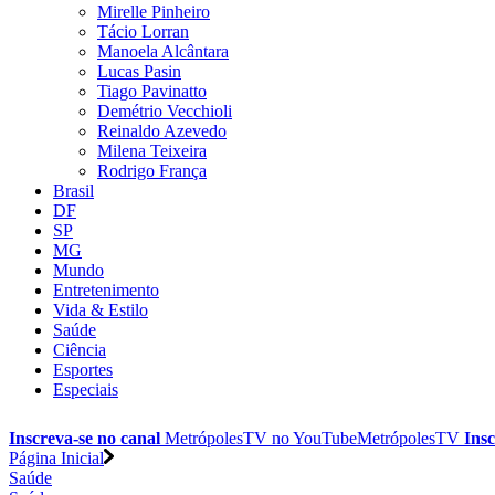
Mirelle Pinheiro
Tácio Lorran
Manoela Alcântara
Lucas Pasin
Tiago Pavinatto
Demétrio Vecchioli
Reinaldo Azevedo
Milena Teixeira
Rodrigo França
Brasil
DF
SP
MG
Mundo
Entretenimento
Vida & Estilo
Saúde
Ciência
Esportes
Especiais
Inscreva-se no canal
MetrópolesTV no
YouTube
MetrópolesTV
Insc
Página Inicial
Saúde