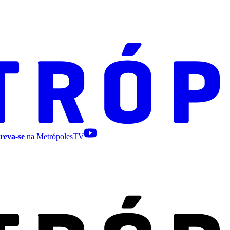
reva-se
na MetrópolesTV