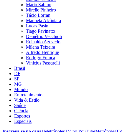
Mario Sabino
Mirelle Pinheiro
Tácio Lorran
Manoela Alcântara
Lucas Pasin
Tiago Pavinatto
Demétrio Vecchioli
Reinaldo Azevedo
Milena Teixeira
Alfredo Henrique
Rodrigo França
Vinícius Passarelli
Brasil
DF
SP
MG
Mundo
Entretenimento
Vida & Estilo
Saúde
Ciência
Esportes
Especiais
Inscreva-se no canal
MetrópolesTV no
YouTube
MetrópolesTV