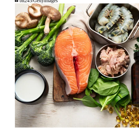
bit245/Gettyimages