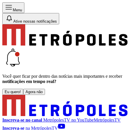
Menu
Ative nossas notificações
Você quer ficar por dentro das notícias mais importantes e receber
notificações em tempo real?
Eu quero!
Agora não
Inscreva-se no canal
MetrópolesTV no
YouTube
MetrópolesTV
Inscreva-se
na MetrópolesTV