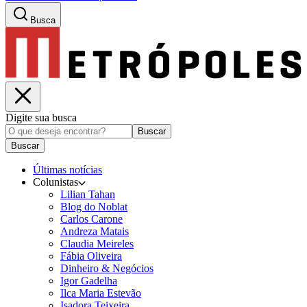
Busca
Digite sua busca
Buscar
Buscar
Últimas notícias
Colunistas
Lilian Tahan
Blog do Noblat
Carlos Carone
Andreza Matais
Claudia Meireles
Fábia Oliveira
Dinheiro & Negócios
Igor Gadelha
Ilca Maria Estevão
Isadora Teixeira