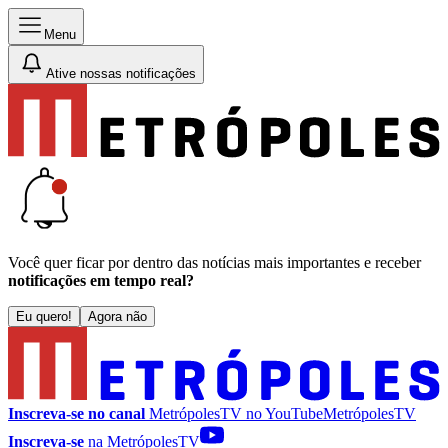
Menu
Ative nossas notificações
Você quer ficar por dentro das notícias mais importantes e receber
notificações em tempo real?
Eu quero!
Agora não
Inscreva-se no canal
MetrópolesTV no
YouTube
MetrópolesTV
Inscreva-se
na MetrópolesTV