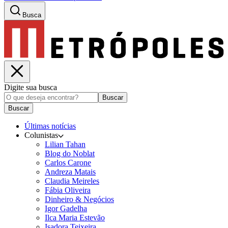
Busca
Digite sua busca
Buscar
Buscar
Últimas notícias
Colunistas
Lilian Tahan
Blog do Noblat
Carlos Carone
Andreza Matais
Claudia Meireles
Fábia Oliveira
Dinheiro & Negócios
Igor Gadelha
Ilca Maria Estevão
Isadora Teixeira