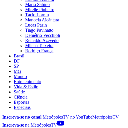
Mario Sabino
Mirelle Pinheiro
Tácio Lorran
Manoela Alcântara
Lucas Pasin
Tiago Pavinatto
Demétrio Vecchioli
Reinaldo Azevedo
Milena Teixeira
Rodrigo França
Brasil
DF
SP
MG
Mundo
Entretenimento
Vida & Estilo
Saúde
Ciência
Esportes
Especiais
Inscreva-se no canal
MetrópolesTV no
YouTube
MetrópolesTV
Inscreva-se
na MetrópolesTV