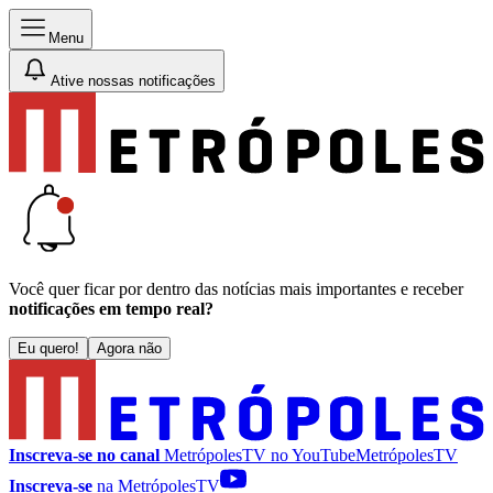
Menu
Ative nossas notificações
Você quer ficar por dentro das notícias mais importantes e receber
notificações em tempo real?
Eu quero!
Agora não
Inscreva-se no canal
MetrópolesTV no
YouTube
MetrópolesTV
Inscreva-se
na MetrópolesTV