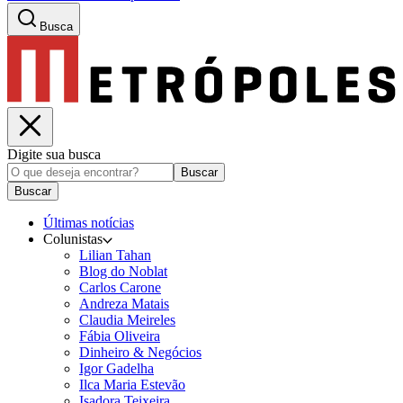
Busca
Digite sua busca
Buscar
Buscar
Últimas notícias
Colunistas
Lilian Tahan
Blog do Noblat
Carlos Carone
Andreza Matais
Claudia Meireles
Fábia Oliveira
Dinheiro & Negócios
Igor Gadelha
Ilca Maria Estevão
Isadora Teixeira