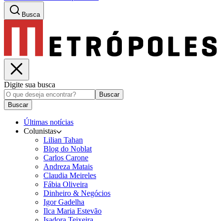
Busca
Digite sua busca
Buscar
Buscar
Últimas notícias
Colunistas
Lilian Tahan
Blog do Noblat
Carlos Carone
Andreza Matais
Claudia Meireles
Fábia Oliveira
Dinheiro & Negócios
Igor Gadelha
Ilca Maria Estevão
Isadora Teixeira