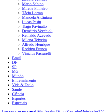
Mario Sabino
Mirelle Pinheiro
Tácio Lorran
Manoela Alcântara
Lucas Pasin
Tiago Pavinatto
Demétrio Vecchioli
Reinaldo Azevedo
Milena Teixeira
Alfredo Henrique
Rodrigo França
Vinícius Passarelli
Brasil
DF
SP
MG
Mundo
Entretenimento
Vida & Estilo
Saúde
Ciência
Esportes
Especiais
Inscreva-se no canal
MetrópolesTV no
YouTube
MetrópolesTV