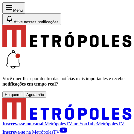
Menu
Ative nossas notificações
Você quer ficar por dentro das notícias mais importantes e receber
notificações em tempo real?
Eu quero!
Agora não
Inscreva-se no canal
MetrópolesTV no
YouTube
MetrópolesTV
Inscreva-se
na MetrópolesTV