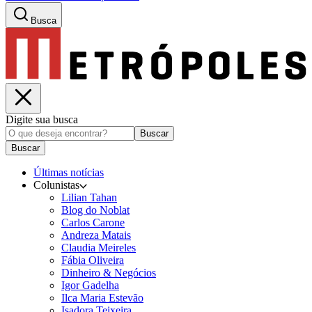
Busca
Digite sua busca
Buscar
Buscar
Últimas notícias
Colunistas
Lilian Tahan
Blog do Noblat
Carlos Carone
Andreza Matais
Claudia Meireles
Fábia Oliveira
Dinheiro & Negócios
Igor Gadelha
Ilca Maria Estevão
Isadora Teixeira