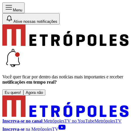
Menu
Ative nossas notificações
Você quer ficar por dentro das notícias mais importantes e receber
notificações em tempo real?
Eu quero!
Agora não
Inscreva-se no canal
MetrópolesTV no
YouTube
MetrópolesTV
Inscreva-se
na MetrópolesTV