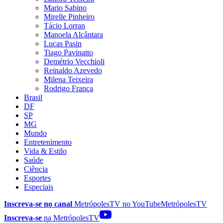
Mario Sabino
Mirelle Pinheiro
Tácio Lorran
Manoela Alcântara
Lucas Pasin
Tiago Pavinatto
Demétrio Vecchioli
Reinaldo Azevedo
Milena Teixeira
Rodrigo França
Brasil
DF
SP
MG
Mundo
Entretenimento
Vida & Estilo
Saúde
Ciência
Esportes
Especiais
Inscreva-se no canal
MetrópolesTV no
YouTube
MetrópolesTV
Inscreva-se
na MetrópolesTV