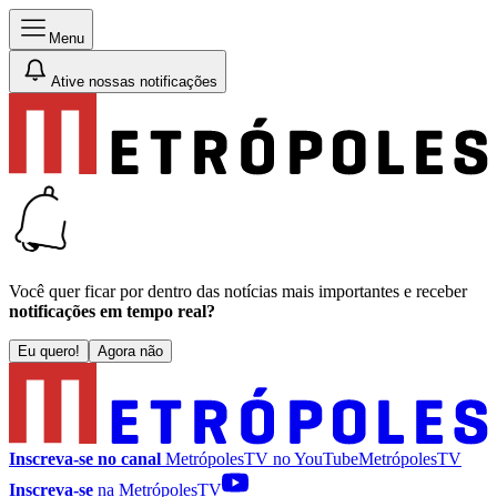
Menu
Ative nossas notificações
Você quer ficar por dentro das notícias mais importantes e receber
notificações em tempo real?
Eu quero!
Agora não
Inscreva-se no canal
MetrópolesTV no
YouTube
MetrópolesTV
Inscreva-se
na MetrópolesTV