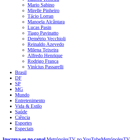
Mario Sabino
Mirelle Pinheiro
Tácio Lorran
Manoela Alcântara
Lucas Pasin
Tiago Pavinatto
Demétrio Vecchioli
Reinaldo Azevedo
Milena Teixeira
Alfredo Henrique
Rodrigo França
Vinícius Passarelli
Brasil
DF
SP
MG
Mundo
Entretenimento
Vida & Estilo
Saúde
Ciência
Esportes
Especiais
Inscreva-se no canal
MetrópolesTV no
YouTube
MetrópolesTV