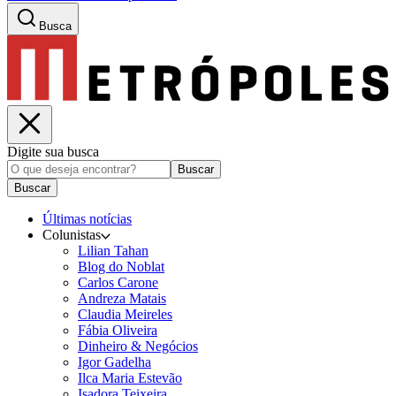
Busca
Digite sua busca
Buscar
Buscar
Últimas notícias
Colunistas
Lilian Tahan
Blog do Noblat
Carlos Carone
Andreza Matais
Claudia Meireles
Fábia Oliveira
Dinheiro & Negócios
Igor Gadelha
Ilca Maria Estevão
Isadora Teixeira