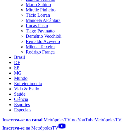
Mario Sabino
Mirelle Pinheiro
Tácio Lorran
Manoela Alcântara
Lucas Pasin
Tiago Pavinatto
Demétrio Vecchioli
Reinaldo Azevedo
Milena Teixeira
Rodrigo França
Brasil
DF
SP
MG
Mundo
Entretenimento
Vida & Estilo
Saúde
Ciência
Esportes
Especiais
Inscreva-se no canal
MetrópolesTV no
YouTube
MetrópolesTV
Inscreva-se
na MetrópolesTV