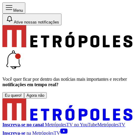
Menu
Ative nossas notificações
Você quer ficar por dentro das notícias mais importantes e receber
notificações em tempo real?
Eu quero!
Agora não
Inscreva-se no canal
MetrópolesTV no
YouTube
MetrópolesTV
Inscreva-se
na MetrópolesTV