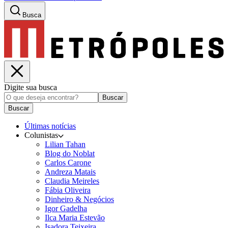
Busca
Digite sua busca
Buscar
Buscar
Últimas notícias
Colunistas
Lilian Tahan
Blog do Noblat
Carlos Carone
Andreza Matais
Claudia Meireles
Fábia Oliveira
Dinheiro & Negócios
Igor Gadelha
Ilca Maria Estevão
Isadora Teixeira