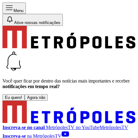
Menu
Ative nossas notificações
Você quer ficar por dentro das notícias mais importantes e receber
notificações em tempo real?
Eu quero!
Agora não
Inscreva-se no canal
MetrópolesTV no
YouTube
MetrópolesTV
Inscreva-se
na MetrópolesTV