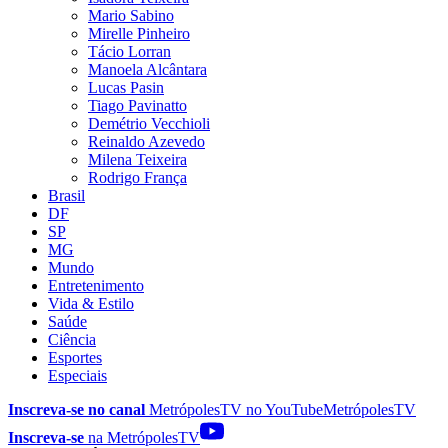
Mario Sabino
Mirelle Pinheiro
Tácio Lorran
Manoela Alcântara
Lucas Pasin
Tiago Pavinatto
Demétrio Vecchioli
Reinaldo Azevedo
Milena Teixeira
Rodrigo França
Brasil
DF
SP
MG
Mundo
Entretenimento
Vida & Estilo
Saúde
Ciência
Esportes
Especiais
Inscreva-se no canal
MetrópolesTV no
YouTube
MetrópolesTV
Inscreva-se
na MetrópolesTV