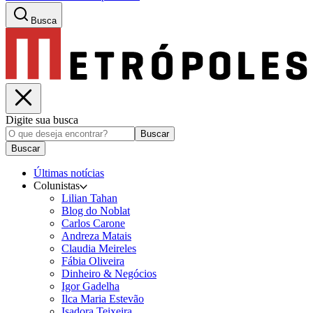
Busca
Digite sua busca
Buscar
Buscar
Últimas notícias
Colunistas
Lilian Tahan
Blog do Noblat
Carlos Carone
Andreza Matais
Claudia Meireles
Fábia Oliveira
Dinheiro & Negócios
Igor Gadelha
Ilca Maria Estevão
Isadora Teixeira