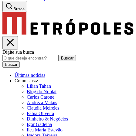
Busca
Digite sua busca
Buscar
Buscar
Últimas notícias
Colunistas
Lilian Tahan
Blog do Noblat
Carlos Carone
Andreza Matais
Claudia Meireles
Fábia Oliveira
Dinheiro & Negócios
Igor Gadelha
Ilca Maria Estevão
Isadora Teixeira