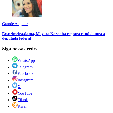
Grande Angular
Ex-primeira-dama, Mayara Noronha registra candidatura a
deputada federal
Siga nossas redes
WhatsApp
Telegram
Facebook
Instagram
X
YouTube
Tiktok
Kwai