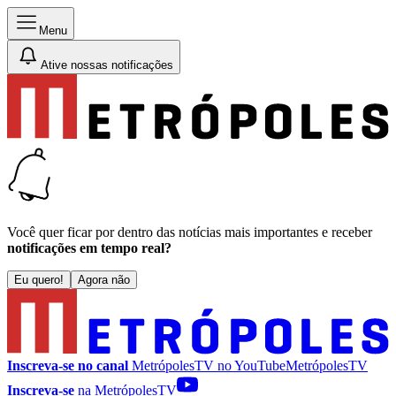
Menu
Ative nossas notificações
Você quer ficar por dentro das notícias mais importantes e receber
notificações em tempo real?
Eu quero!
Agora não
Inscreva-se no canal
MetrópolesTV no
YouTube
MetrópolesTV
Inscreva-se
na MetrópolesTV