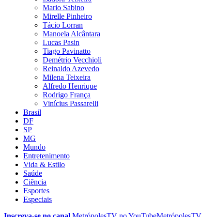
Mario Sabino
Mirelle Pinheiro
Tácio Lorran
Manoela Alcântara
Lucas Pasin
Tiago Pavinatto
Demétrio Vecchioli
Reinaldo Azevedo
Milena Teixeira
Alfredo Henrique
Rodrigo França
Vinícius Passarelli
Brasil
DF
SP
MG
Mundo
Entretenimento
Vida & Estilo
Saúde
Ciência
Esportes
Especiais
Inscreva-se no canal
MetrópolesTV no
YouTube
MetrópolesTV