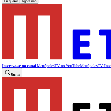
Eu quero!
Agora não
Inscreva-se no canal
MetrópolesTV no
YouTube
MetrópolesTV
Insc
Busca