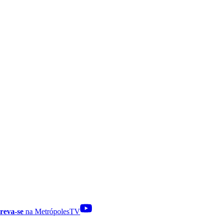
reva-se
na MetrópolesTV