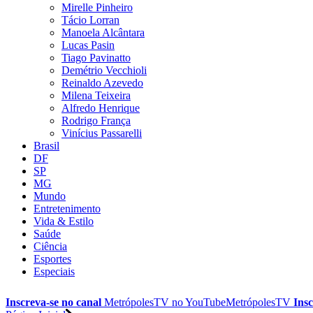
Mirelle Pinheiro
Tácio Lorran
Manoela Alcântara
Lucas Pasin
Tiago Pavinatto
Demétrio Vecchioli
Reinaldo Azevedo
Milena Teixeira
Alfredo Henrique
Rodrigo França
Vinícius Passarelli
Brasil
DF
SP
MG
Mundo
Entretenimento
Vida & Estilo
Saúde
Ciência
Esportes
Especiais
Inscreva-se no canal
MetrópolesTV no
YouTube
MetrópolesTV
Insc