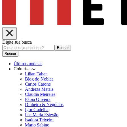
Digite sua busca
Buscar
Buscar
Últimas notícias
Colunistas
Lilian Tahan
Blog do Noblat
Carlos Carone
Andreza Matais
Claudia Meireles
Fábia Oliveira
Dinheiro & Negócios
Igor Gadelha
Ilca Maria Estevão
Isadora Teixeira
Mario Sabino