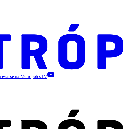
reva-se
na MetrópolesTV