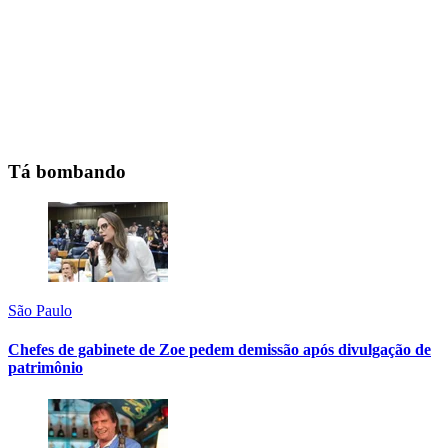
Tá bombando
São Paulo
Chefes de gabinete de Zoe pedem demissão após divulgação de
patrimônio