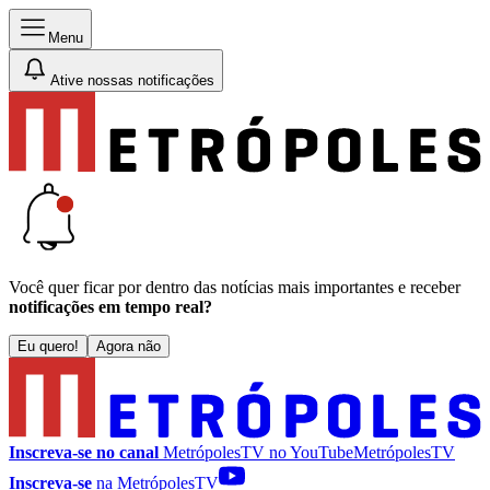
Menu
Ative nossas notificações
Você quer ficar por dentro das notícias mais importantes e receber
notificações em tempo real?
Eu quero!
Agora não
Inscreva-se no canal
MetrópolesTV no
YouTube
MetrópolesTV
Inscreva-se
na MetrópolesTV