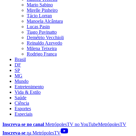
Mario Sabino
Mirelle Pinheiro
Tácio Lorran
Manoela Alcântara
Lucas Pasin
Tiago Pavinatto
Demétrio Vecchioli
Reinaldo Azevedo
Milena Teixeira
Rodrigo França
Brasil
DF
SP
MG
Mundo
Entretenimento
Vida & Estilo
Saúde
Ciência
Esportes
Especiais
Inscreva-se no canal
MetrópolesTV no
YouTube
MetrópolesTV
Inscreva-se
na MetrópolesTV