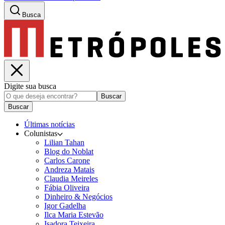
Busca
Digite sua busca
Buscar
Buscar
Últimas notícias
Colunistas
Lilian Tahan
Blog do Noblat
Carlos Carone
Andreza Matais
Claudia Meireles
Fábia Oliveira
Dinheiro & Negócios
Igor Gadelha
Ilca Maria Estevão
Isadora Teixeira