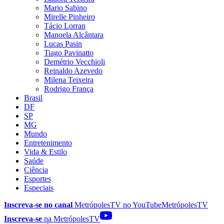
Mario Sabino
Mirelle Pinheiro
Tácio Lorran
Manoela Alcântara
Lucas Pasin
Tiago Pavinatto
Demétrio Vecchioli
Reinaldo Azevedo
Milena Teixeira
Rodrigo França
Brasil
DF
SP
MG
Mundo
Entretenimento
Vida & Estilo
Saúde
Ciência
Esportes
Especiais
Inscreva-se no canal
MetrópolesTV no
YouTube
MetrópolesTV
Inscreva-se
na MetrópolesTV