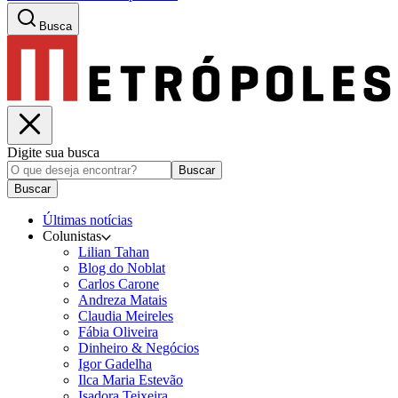
Busca
Digite sua busca
Buscar
Buscar
Últimas notícias
Colunistas
Lilian Tahan
Blog do Noblat
Carlos Carone
Andreza Matais
Claudia Meireles
Fábia Oliveira
Dinheiro & Negócios
Igor Gadelha
Ilca Maria Estevão
Isadora Teixeira