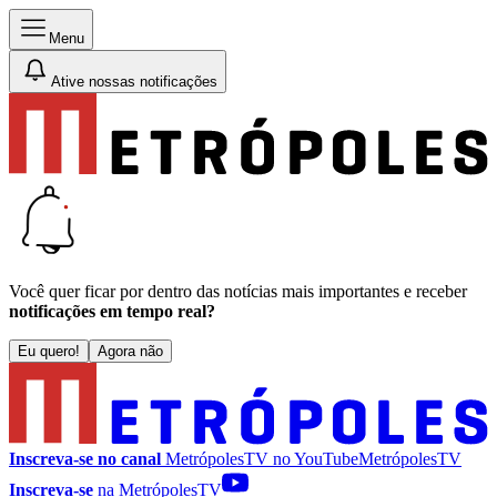
Menu
Ative nossas notificações
Você quer ficar por dentro das notícias mais importantes e receber
notificações em tempo real?
Eu quero!
Agora não
Inscreva-se no canal
MetrópolesTV no
YouTube
MetrópolesTV
Inscreva-se
na MetrópolesTV