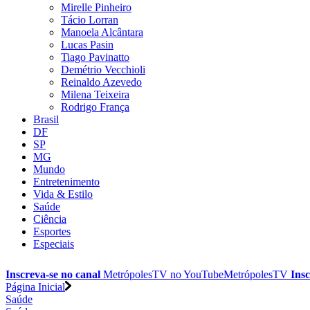
Mirelle Pinheiro
Tácio Lorran
Manoela Alcântara
Lucas Pasin
Tiago Pavinatto
Demétrio Vecchioli
Reinaldo Azevedo
Milena Teixeira
Rodrigo França
Brasil
DF
SP
MG
Mundo
Entretenimento
Vida & Estilo
Saúde
Ciência
Esportes
Especiais
Inscreva-se no canal
MetrópolesTV no
YouTube
MetrópolesTV
Insc
Página Inicial
Saúde