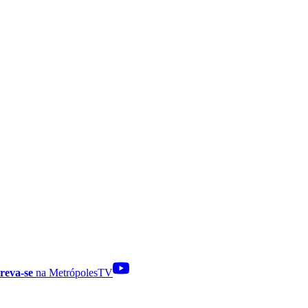
reva-se
na MetrópolesTV