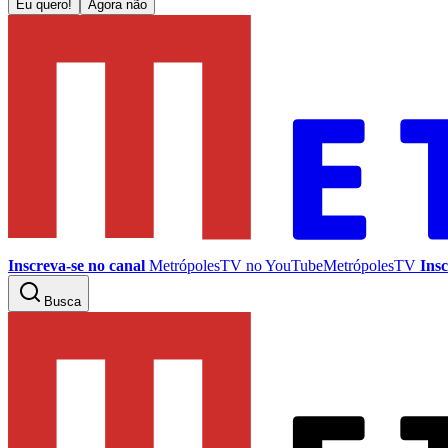
Eu quero!
Agora não
Inscreva-se no canal
MetrópolesTV no
YouTube
MetrópolesTV
Insc
Busca