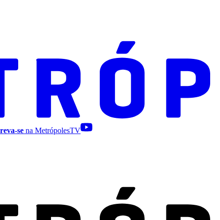
reva-se
na MetrópolesTV