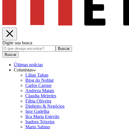
Digite sua busca
Buscar
Buscar
Últimas notícias
Colunistas
Lilian Tahan
Blog do Noblat
Carlos Carone
Andreza Matais
Claudia Meireles
Fábia Oliveira
Dinheiro & Negócios
Igor Gadelha
Ilca Maria Estevão
Isadora Teixeira
Mario Sabino