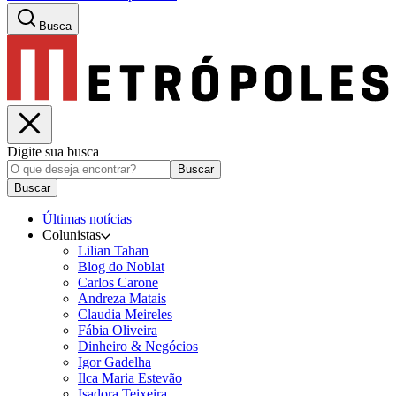
Busca
Digite sua busca
Buscar
Buscar
Últimas notícias
Colunistas
Lilian Tahan
Blog do Noblat
Carlos Carone
Andreza Matais
Claudia Meireles
Fábia Oliveira
Dinheiro & Negócios
Igor Gadelha
Ilca Maria Estevão
Isadora Teixeira