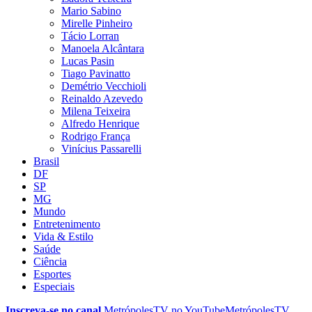
Mario Sabino
Mirelle Pinheiro
Tácio Lorran
Manoela Alcântara
Lucas Pasin
Tiago Pavinatto
Demétrio Vecchioli
Reinaldo Azevedo
Milena Teixeira
Alfredo Henrique
Rodrigo França
Vinícius Passarelli
Brasil
DF
SP
MG
Mundo
Entretenimento
Vida & Estilo
Saúde
Ciência
Esportes
Especiais
Inscreva-se no canal
MetrópolesTV no
YouTube
MetrópolesTV