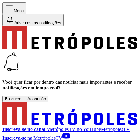
Menu
Ative nossas notificações
Você quer ficar por dentro das notícias mais importantes e receber
notificações em tempo real?
Eu quero!
Agora não
Inscreva-se no canal
MetrópolesTV no
YouTube
MetrópolesTV
Inscreva-se
na MetrópolesTV