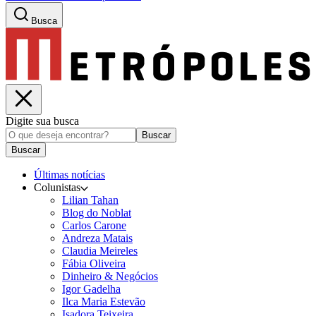
Busca
Digite sua busca
Buscar
Buscar
Últimas notícias
Colunistas
Lilian Tahan
Blog do Noblat
Carlos Carone
Andreza Matais
Claudia Meireles
Fábia Oliveira
Dinheiro & Negócios
Igor Gadelha
Ilca Maria Estevão
Isadora Teixeira