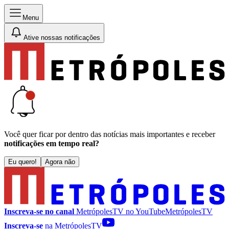
Menu
Ative nossas notificações
Você quer ficar por dentro das notícias mais importantes e receber
notificações em tempo real?
Eu quero!
Agora não
Inscreva-se no canal
MetrópolesTV no
YouTube
MetrópolesTV
Inscreva-se
na MetrópolesTV