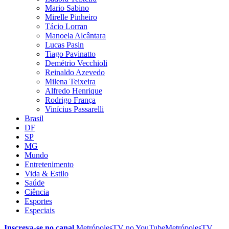
Mario Sabino
Mirelle Pinheiro
Tácio Lorran
Manoela Alcântara
Lucas Pasin
Tiago Pavinatto
Demétrio Vecchioli
Reinaldo Azevedo
Milena Teixeira
Alfredo Henrique
Rodrigo França
Vinícius Passarelli
Brasil
DF
SP
MG
Mundo
Entretenimento
Vida & Estilo
Saúde
Ciência
Esportes
Especiais
Inscreva-se no canal
MetrópolesTV no
YouTube
MetrópolesTV