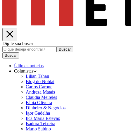
Digite sua busca
Buscar
Buscar
Últimas notícias
Colunistas
Lilian Tahan
Blog do Noblat
Carlos Carone
Andreza Matais
Claudia Meireles
Fábia Oliveira
Dinheiro & Negócios
Igor Gadelha
Ilca Maria Estevão
Isadora Teixeira
Mario Sabino