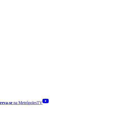
reva-se
na MetrópolesTV