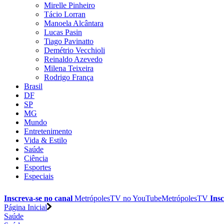
Mirelle Pinheiro
Tácio Lorran
Manoela Alcântara
Lucas Pasin
Tiago Pavinatto
Demétrio Vecchioli
Reinaldo Azevedo
Milena Teixeira
Rodrigo França
Brasil
DF
SP
MG
Mundo
Entretenimento
Vida & Estilo
Saúde
Ciência
Esportes
Especiais
Inscreva-se no canal
MetrópolesTV no
YouTube
MetrópolesTV
Insc
Página Inicial
Saúde