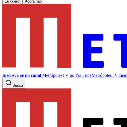
Eu quero!
Agora não
Inscreva-se no canal
MetrópolesTV no
YouTube
MetrópolesTV
Insc
Busca