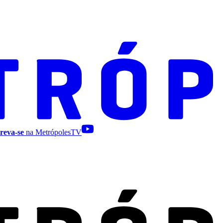
reva-se
na MetrópolesTV