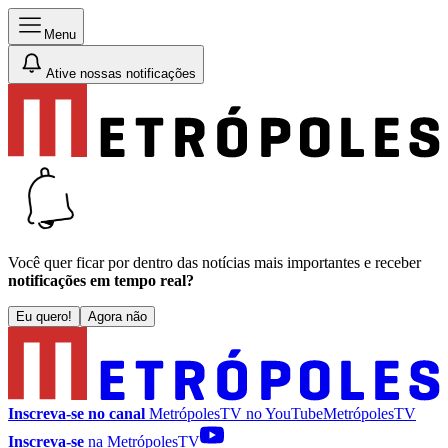
Menu
Ative nossas notificações
Você quer ficar por dentro das notícias mais importantes e receber
notificações em tempo real?
Eu quero!
Agora não
Inscreva-se no canal
MetrópolesTV no
YouTube
MetrópolesTV
Inscreva-se
na MetrópolesTV