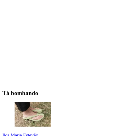
Tá bombando
Ilca Maria Estevão