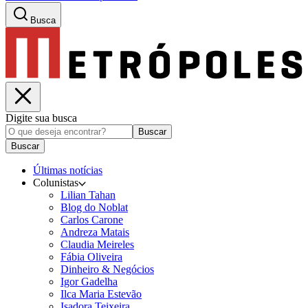
Busca
Digite sua busca
Buscar
Buscar
Últimas notícias
Colunistas
Lilian Tahan
Blog do Noblat
Carlos Carone
Andreza Matais
Claudia Meireles
Fábia Oliveira
Dinheiro & Negócios
Igor Gadelha
Ilca Maria Estevão
Isadora Teixeira