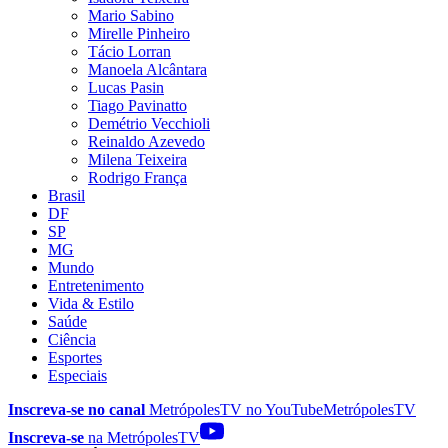
Mario Sabino
Mirelle Pinheiro
Tácio Lorran
Manoela Alcântara
Lucas Pasin
Tiago Pavinatto
Demétrio Vecchioli
Reinaldo Azevedo
Milena Teixeira
Rodrigo França
Brasil
DF
SP
MG
Mundo
Entretenimento
Vida & Estilo
Saúde
Ciência
Esportes
Especiais
Inscreva-se no canal
MetrópolesTV no
YouTube
MetrópolesTV
Inscreva-se
na MetrópolesTV