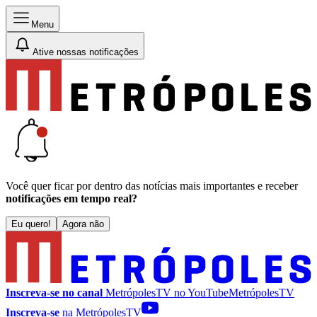
Menu
Ative nossas notificações
Você quer ficar por dentro das notícias mais importantes e receber
notificações em tempo real?
Eu quero!
Agora não
Inscreva-se no canal
MetrópolesTV no
YouTube
MetrópolesTV
Inscreva-se
na MetrópolesTV