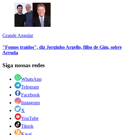
Grande Angular
"Fomos traídos", diz Jorginho Argello, filho de Gim, sobre
Arruda
Siga nossas redes
WhatsApp
Telegram
Facebook
Instagram
X
YouTube
Tiktok
Kwai