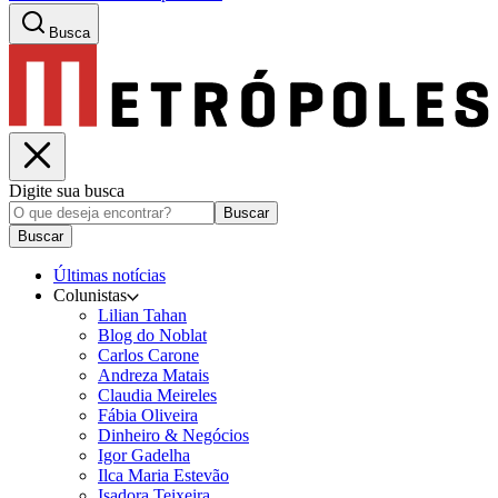
Busca
Digite sua busca
Buscar
Buscar
Últimas notícias
Colunistas
Lilian Tahan
Blog do Noblat
Carlos Carone
Andreza Matais
Claudia Meireles
Fábia Oliveira
Dinheiro & Negócios
Igor Gadelha
Ilca Maria Estevão
Isadora Teixeira