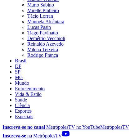
Mario Sabino
Mirelle Pinheiro
Tácio Lorran
Manoela Alcântara
Lucas Pasin
Tiago Pavinatto
Demétrio Vecchioli
Reinaldo Azevedo
Milena Teixeira
Rodrigo França
Brasil
DF
SP
MG
Mundo
Entretenimento
Vida & Estilo
Saúde
Ciência
Esportes
Especiais
Inscreva-se no canal
MetrópolesTV no
YouTube
MetrópolesTV
Inscreva-se
na MetrópolesTV