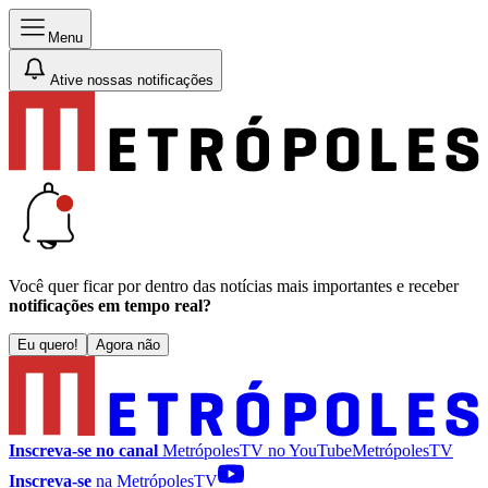
Menu
Ative nossas notificações
Você quer ficar por dentro das notícias mais importantes e receber
notificações em tempo real?
Eu quero!
Agora não
Inscreva-se no canal
MetrópolesTV no
YouTube
MetrópolesTV
Inscreva-se
na MetrópolesTV