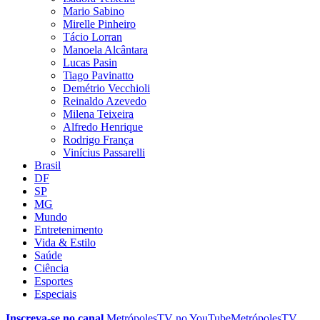
Mario Sabino
Mirelle Pinheiro
Tácio Lorran
Manoela Alcântara
Lucas Pasin
Tiago Pavinatto
Demétrio Vecchioli
Reinaldo Azevedo
Milena Teixeira
Alfredo Henrique
Rodrigo França
Vinícius Passarelli
Brasil
DF
SP
MG
Mundo
Entretenimento
Vida & Estilo
Saúde
Ciência
Esportes
Especiais
Inscreva-se no canal
MetrópolesTV no
YouTube
MetrópolesTV