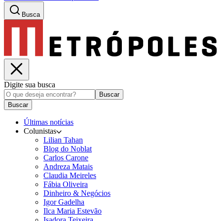
Busca
Digite sua busca
Buscar
Buscar
Últimas notícias
Colunistas
Lilian Tahan
Blog do Noblat
Carlos Carone
Andreza Matais
Claudia Meireles
Fábia Oliveira
Dinheiro & Negócios
Igor Gadelha
Ilca Maria Estevão
Isadora Teixeira