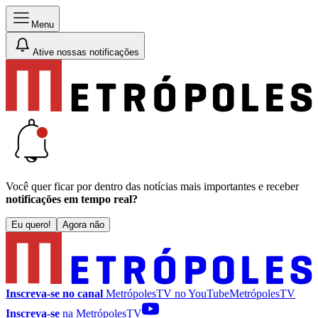
Menu
Ative nossas notificações
Você quer ficar por dentro das notícias mais importantes e receber
notificações em tempo real?
Eu quero!
Agora não
Inscreva-se no canal
MetrópolesTV no
YouTube
MetrópolesTV
Inscreva-se
na MetrópolesTV