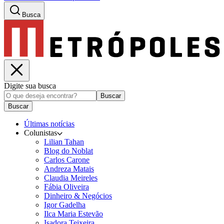
Busca
Digite sua busca
Buscar
Buscar
Últimas notícias
Colunistas
Lilian Tahan
Blog do Noblat
Carlos Carone
Andreza Matais
Claudia Meireles
Fábia Oliveira
Dinheiro & Negócios
Igor Gadelha
Ilca Maria Estevão
Isadora Teixeira