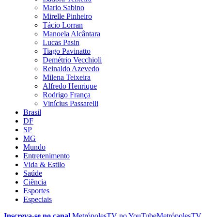
Mario Sabino
Mirelle Pinheiro
Tácio Lorran
Manoela Alcântara
Lucas Pasin
Tiago Pavinatto
Demétrio Vecchioli
Reinaldo Azevedo
Milena Teixeira
Alfredo Henrique
Rodrigo França
Vinícius Passarelli
Brasil
DF
SP
MG
Mundo
Entretenimento
Vida & Estilo
Saúde
Ciência
Esportes
Especiais
Inscreva-se no canal
MetrópolesTV no
YouTube
MetrópolesTV