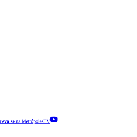
reva-se
na MetrópolesTV