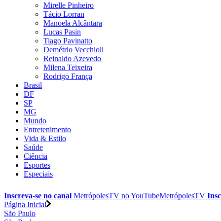
Mirelle Pinheiro
Tácio Lorran
Manoela Alcântara
Lucas Pasin
Tiago Pavinatto
Demétrio Vecchioli
Reinaldo Azevedo
Milena Teixeira
Rodrigo França
Brasil
DF
SP
MG
Mundo
Entretenimento
Vida & Estilo
Saúde
Ciência
Esportes
Especiais
Inscreva-se no canal
MetrópolesTV no
YouTube
MetrópolesTV
Insc
Página Inicial
São Paulo