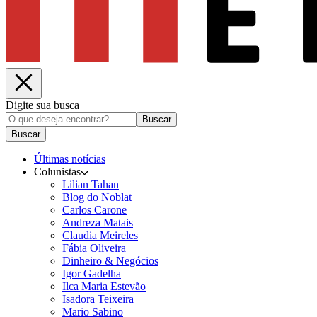
Digite sua busca
Buscar
Buscar
Últimas notícias
Colunistas
Lilian Tahan
Blog do Noblat
Carlos Carone
Andreza Matais
Claudia Meireles
Fábia Oliveira
Dinheiro & Negócios
Igor Gadelha
Ilca Maria Estevão
Isadora Teixeira
Mario Sabino