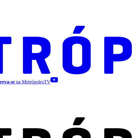
reva-se
na MetrópolesTV