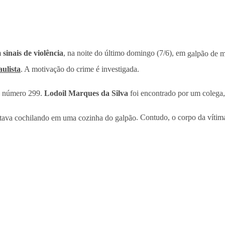
m
sinais de violência
, na noite do último domingo (7/6), em
galpão de m
aulista
. A motivação do crime é investigada.
do número 299.
Lodoil Marques da Silva
foi encontrado por um colega
stava cochilando em uma cozinha do galpão
. Contudo, o corpo da víti