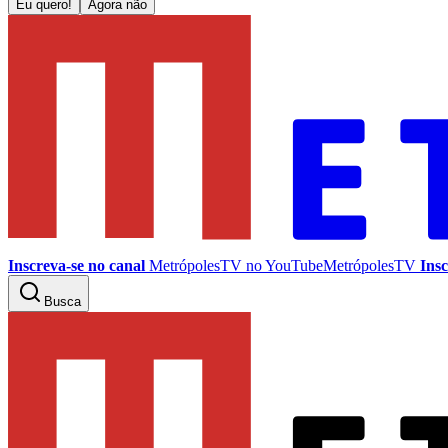
Eu quero!
Agora não
Inscreva-se no canal
MetrópolesTV no
YouTube
MetrópolesTV
Insc
Busca