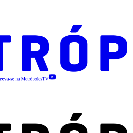
reva-se
na MetrópolesTV