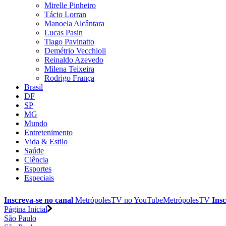
Mirelle Pinheiro
Tácio Lorran
Manoela Alcântara
Lucas Pasin
Tiago Pavinatto
Demétrio Vecchioli
Reinaldo Azevedo
Milena Teixeira
Rodrigo França
Brasil
DF
SP
MG
Mundo
Entretenimento
Vida & Estilo
Saúde
Ciência
Esportes
Especiais
Inscreva-se no canal
MetrópolesTV no
YouTube
MetrópolesTV
Insc
Página Inicial
São Paulo