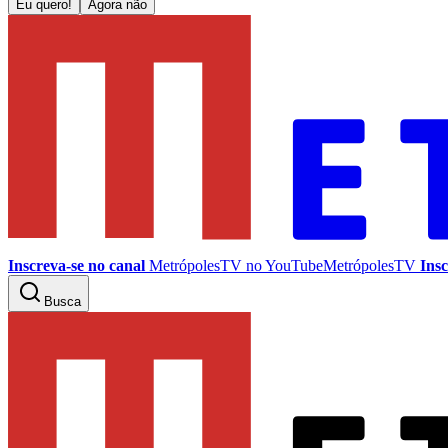
Eu quero!
Agora não
Inscreva-se no canal
MetrópolesTV no
YouTube
MetrópolesTV
Insc
Busca