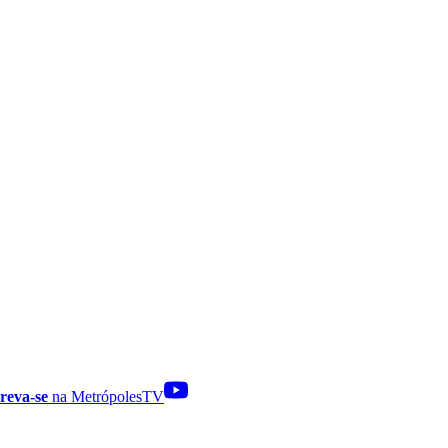
reva-se
na MetrópolesTV