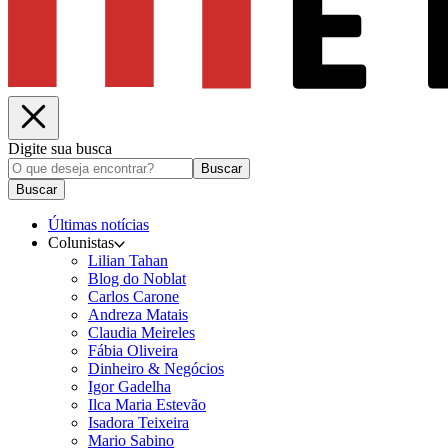
Digite sua busca
Buscar
Buscar
Últimas notícias
Colunistas
Lilian Tahan
Blog do Noblat
Carlos Carone
Andreza Matais
Claudia Meireles
Fábia Oliveira
Dinheiro & Negócios
Igor Gadelha
Ilca Maria Estevão
Isadora Teixeira
Mario Sabino