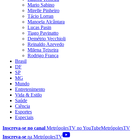
Mario Sabino
Mirelle Pinheiro
Tácio Lorran
Manoela Alcântara
Lucas Pasin
Tiago Pavinatto
Demétrio Vecchioli
Reinaldo Azevedo
Milena Teixeira
Rodrigo França
Brasil
DF
SP
MG
Mundo
Entretenimento
Vida & Estilo
Saúde
Ciência
Esportes
Especiais
Inscreva-se no canal
MetrópolesTV no
YouTube
MetrópolesTV
Inscreva-se
na MetrópolesTV