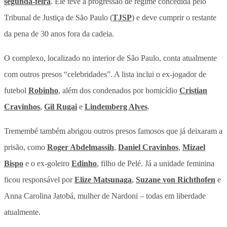
segunda-feira
. Ele teve a progressão de regime concedida pelo
Tribunal de Justiça de São Paulo (
TJSP
) e deve cumprir o restante
da pena de 30 anos fora da cadeia.
O complexo, localizado no interior de São Paulo, conta atualmente
com outros presos “celebridades”. A lista inclui o ex-jogador de
futebol
Robinho
, além dos condenados por homicídio
Cristian
Cravinhos
,
Gil Rugai
e
Lindemberg Alves
.
Tremembé também abrigou outros presos famosos que já deixaram a
prisão, como
Roger Abdelmassih
,
Daniel Cravinhos
,
Mizael
Bispo
e o ex-goleiro
Edinho
, filho de Pelé. Já a unidade feminina
ficou responsável por
Elize Matsunaga
,
Suzane von Richthofen
e
Anna Carolina Jatobá, mulher de Nardoni – todas em liberdade
atualmente.