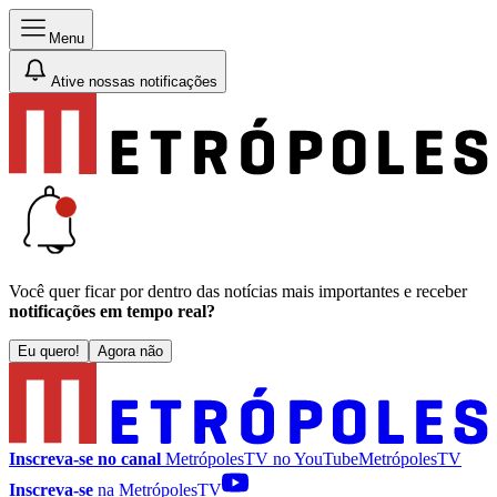
Menu
Ative nossas notificações
Você quer ficar por dentro das notícias mais importantes e receber
notificações em tempo real?
Eu quero!
Agora não
Inscreva-se no canal
MetrópolesTV no
YouTube
MetrópolesTV
Inscreva-se
na MetrópolesTV