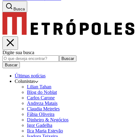
Busca
Digite sua busca
Buscar
Buscar
Últimas notícias
Colunistas
Lilian Tahan
Blog do Noblat
Carlos Carone
Andreza Matais
Claudia Meireles
Fábia Oliveira
Dinheiro & Negócios
Igor Gadelha
Ilca Maria Estevão
Isadora Teixeira