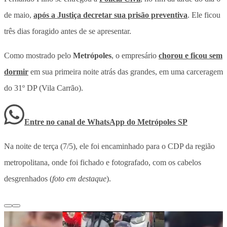
de maio,
após a Justiça decretar sua prisão preventiva
. Ele ficou
três dias foragido antes de se apresentar.
Como mostrado pelo
Metrópoles
, o empresário
chorou e ficou sem
dormir
em sua primeira noite atrás das grandes, em uma carceragem
do 31º DP (Vila Carrão).
Entre no canal de WhatsApp
do
Metrópoles SP
Na noite de terça (7/5), ele foi encaminhado para o CDP da região
metropolitana, onde foi fichado e fotografado, com os cabelos
desgrenhados (
foto em destaque
).