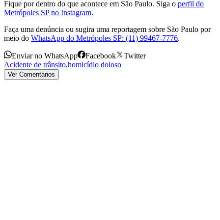
Fique por dentro do que acontece em São Paulo. Siga o
perfil do
Metrópoles SP no Instagram
.
Faça uma denúncia ou sugira uma reportagem sobre São Paulo por
meio do
WhatsApp do Metrópoles SP: (11) 99467-7776
.
Enviar no WhatsApp
Facebook
Twitter
Acidente de trânsito
,
homicídio doloso
Ver Comentários