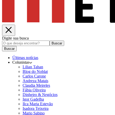
Digite sua busca
Buscar
Buscar
Últimas notícias
Colunistas
Lilian Tahan
Blog do Noblat
Carlos Carone
Andreza Matais
Claudia Meireles
Fábia Oliveira
Dinheiro & Negócios
Igor Gadelha
Ilca Maria Estevão
Isadora Teixeira
Mario Sabino