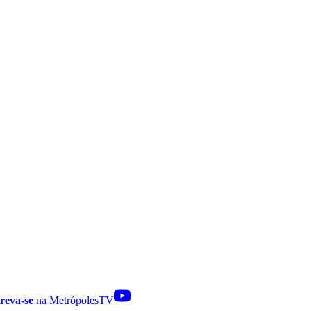
reva-se
na MetrópolesTV