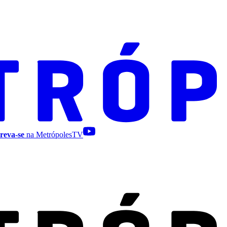
reva-se
na MetrópolesTV