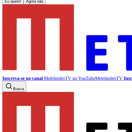
Eu quero!
Agora não
Inscreva-se no canal
MetrópolesTV no
YouTube
MetrópolesTV
Insc
Busca