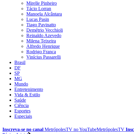
Mirelle Pinheiro
Tácio Lorran
Manoela Alcântara
Lucas Pasin
Tiago Pavinatto
Demétrio Vecchioli
Reinaldo Azevedo
Milena Teixeira
Alfredo Henrique
Rodrigo França
Vinícius Passarelli
Brasil
DF
SP
MG
Mundo
Entretenimento
Vida & Estilo
Saúde
Ciência
Esportes
Especiais
Inscreva-se no canal
MetrópolesTV no
YouTube
MetrópolesTV
Insc